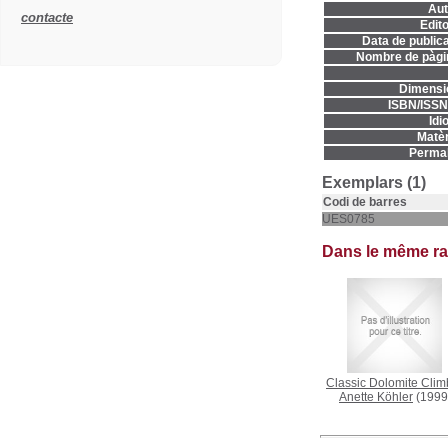
Aut
contacte
Edito
Data de publica
Nombre de pàgi
Dimensi
ISBN/ISSN
Idi
Matèr
Permal
Exemplars (1)
Codi de barres
UES0785
Dans le même r
Classic Dolomite Clim
Anette Köhler
(1999