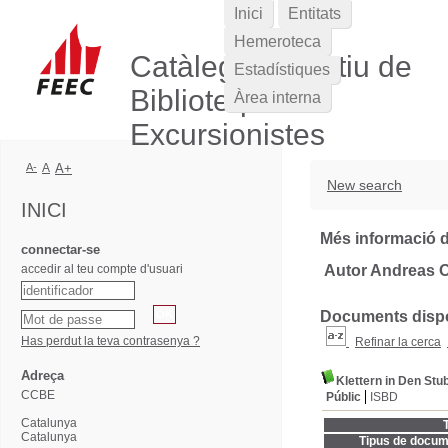
Inici
Entitats
Hemeroteca
Catàleg Col·lectiu de
Estadístiques
Biblioteques
Àrea interna
Excursionistes
A-
A
A+
New search
INICI
Més informació d
connectar-se
accedir al teu compte d'usuari
Autor Andreas O
Documents dispon
Has perdut la teva contrasenya ?
Refinar la cerca
Adreça
Klettern in Den Stu
CCBE
Públic
ISBD
Catalunya
T
Catalunya
Tipus de docum