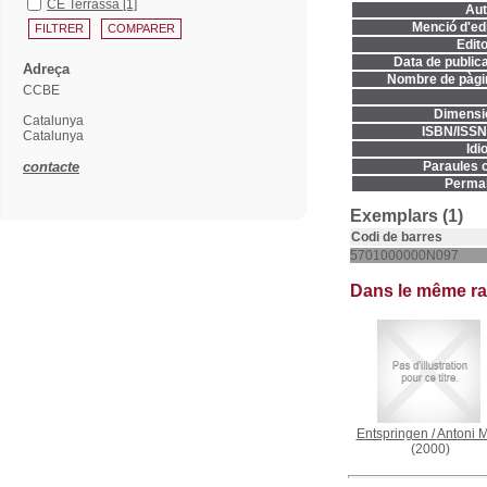
CE Terrassa
[1]
Aut
Menció d'edi
Edito
Data de publica
Adreça
Nombre de pàgi
CCBE
Dimensi
Catalunya
ISBN/ISSN
Catalunya
Idi
contacte
Paraules c
Permal
Exemplars (1)
Codi de barres
5701000000N097
Dans le même r
Entspringen
/
Antoni M
(2000)