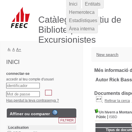
Inici
Entitats
Hemeroteca
Catàleg Col·lectiu de
Estadístiques
Biblioteques
Àrea interna
Excursionistes
A-
A
A+
New search
INICI
Més informació d
connectar-se
accedir al teu compte d'usuari
Autor Rick Bass
Documents dispon
Has perdut la teva contrasenya ?
Refinar la cerca
Un hivern a Montan
Affiner ou comparer
Públic
ISBD
T
Localisation
Tipus de docum