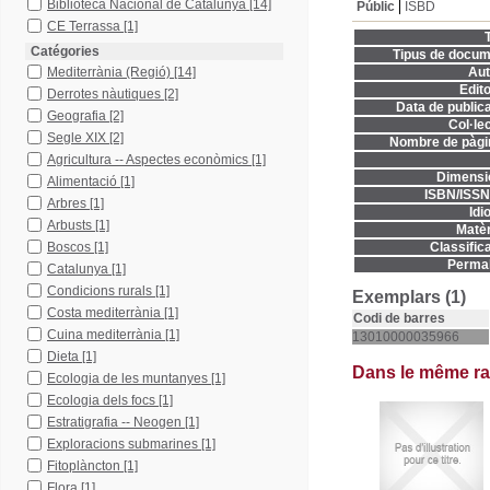
Biblioteca Nacional de Catalunya
[14]
Públic
ISBD
CE Terrassa
[1]
T
Catégories
Tipus de docum
Mediterrània (Regió)
[14]
Aut
Edito
Derrotes nàutiques
[2]
Data de publica
Geografia
[2]
Col·lec
Segle XIX
[2]
Nombre de pàgi
Agricultura -- Aspectes econòmics
[1]
Dimensi
Alimentació
[1]
ISBN/ISSN
Arbres
[1]
Idi
Arbusts
[1]
Matèr
Boscos
[1]
Classifica
Permal
Catalunya
[1]
Condicions rurals
[1]
Exemplars (1)
Costa mediterrània
[1]
Codi de barres
Cuina mediterrània
[1]
13010000035966
Dieta
[1]
Dans le même r
Ecologia de les muntanyes
[1]
Ecologia dels focs
[1]
Estratigrafia -- Neogen
[1]
Exploracions submarines
[1]
Fitoplàncton
[1]
Flora
[1]