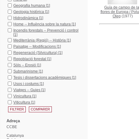
Geografia humana
[1]
Guía de campo de l
Geologia històrica
[1]
flores de Europa
/
Polu
Oleg
(1977)
Hidrodinàmica
[1]
Home -- Influència sobre la natura
[1]
Incendis forestals -- Prevenció i control
[1]
Mediterrània (Regió) -- Història
[1]
Paisatge -- Modificacions
[1]
Regeneració (Silvicultura)
[1]
Repoblació forestal
[1]
Sòls -- Erosió
[1]
Submarinisme
[1]
Tesis i dissertacions acadèmiques
[1]
Usos i costums
[1]
Viatges -- Guies
[1]
Vinicultura
[1]
Viticultura
[1]
Adreça
CCBE
Catalunya