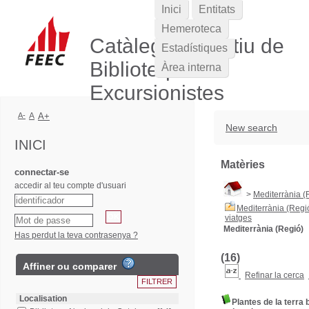
Inici
Entitats
Hemeroteca
Catàleg Col·lectiu de
Estadístiques
Biblioteques
Àrea interna
Excursionistes
A-
A
A+
New search
INICI
Matèries
connectar-se
accedir al teu compte d'usuari
>
Mediterrània (
Mediterrània (Regió
viatges
Mediterrània (Regió)
Has perdut la teva contrasenya ?
(16)
Affiner ou comparer
Refinar la cerca
Localisation
Plantes de la terra 