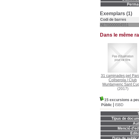
Permal
Exemplars (1)
Codi de barres
AET0000004551
Dans le même r
31 caminades pel Par
Collserola
/
Club
Muntanyenc Sant Cu
(2017)
15 excursions a peu
Públic
ISBD
T
Tipus de docum
Aut
Menció d'edi
Edito
Data de publica