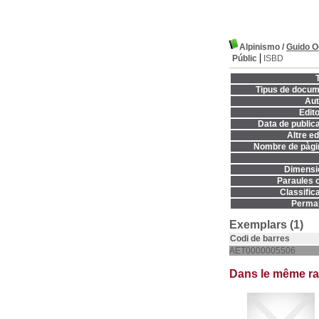
Alpinismo
/
Guido 
Públic
ISBD
T
Tipus de docum
Aut
Edito
Data de publica
Altre ed
Nombre de pàgi
Dimensi
Paraules c
Classifica
Permal
Exemplars (1)
Codi de barres
AET0000005506
Dans le même r