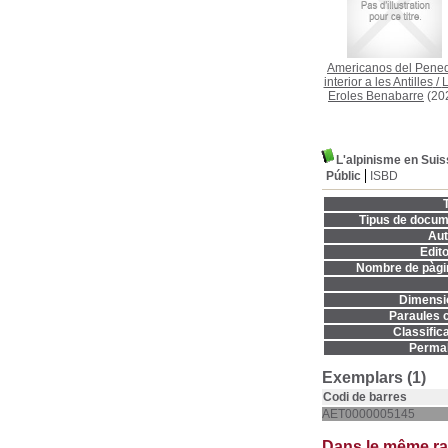
Americanos del Pene
interior a les Antilles
/
L
Eroles Benabarre
(20
L'alpinisme en Sui
Públic
ISBD
T
Tipus de docum
Aut
Edito
Nombre de pàgi
Dimensi
Paraules c
Classifica
Permal
Exemplars (1)
Codi de barres
AET0000005145
Dans le même r