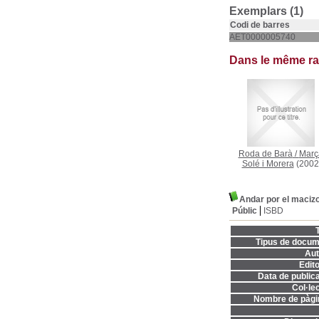
Exemplars (1)
Codi de barres
AET0000005740
Dans le même r
Roda de Barà
/
Març
Solé i Morera
(2002
Andar por el maciz
Públic
ISBD
T
Tipus de docum
Aut
Edito
Data de publica
Col·lec
Nombre de pàgi