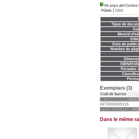
50 anys del Centre 
Públic
ISBD
T
Tipus de docum
Aut
Menció d'edi
Edito
Data de publica
Nombre de pàgi
Dimensi
ISBN/ISSN
Paraules c
Classifica
Permal
Exemplars (3)
Codi de barres
AET0000004982
AET0000005316
57010EXCCAT199
Dans le même r