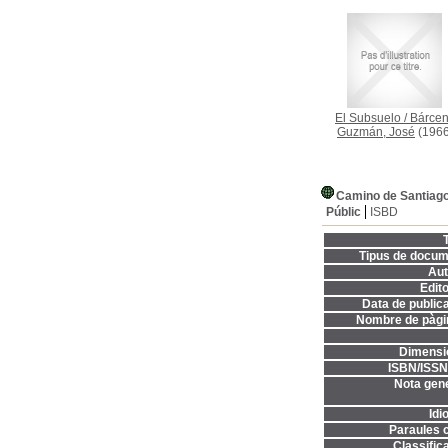
El Subsuelo
/
Bárce
Guzmán, José
(1966
Camino de Santiag
Públic
ISBD
T
Tipus de docum
Aut
Edito
Data de publica
Nombre de pàgi
Dimensi
ISBN/ISSN
Nota gene
Idi
Paraules c
Classifica