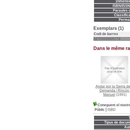
Dimensi
ISBN/ISSN
Paraules c
Classifica
Permal
Exemplars (1)
Codi de barres
AET0000005779
Dans le même r
Andar por la Sierra de
Demanda
/
Rincón,
Manuel
(1991)
Coneguem el nostre
Públic
ISBD
T
Tipus de docum
Aut