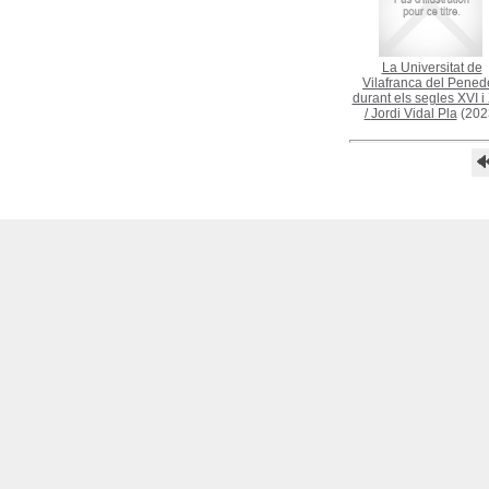
La Universitat de
Vilafranca del Pened
durant els segles XVI i 
/
Jordi Vidal Pla
(202