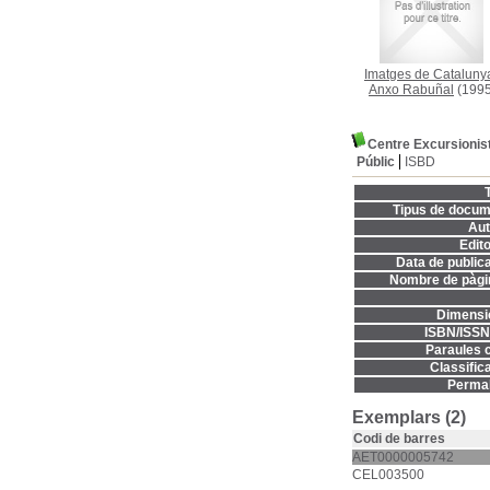
Imatges de Cataluny
Anxo Rabuñal
(1995
Centre Excursionist
Públic
ISBD
T
Tipus de docum
Aut
Edito
Data de publica
Nombre de pàgi
Dimensi
ISBN/ISSN
Paraules c
Classifica
Permal
Exemplars (2)
Codi de barres
AET0000005742
CEL003500