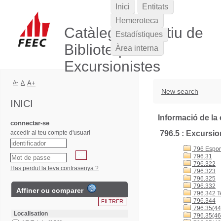
Inici
Entitats
Hemeroteca
Catàleg Col·lectiu de
Estadístiques
Biblioteques
Àrea interna
Excursionistes
A-
A
A+
New search
INICI
Informació de la 
connectar-se
accedir al teu compte d'usuari
796.5 : Excursi
796 Esports
796.31
796.322
Has perdut la teva contrasenya ?
796.323
796.325
796.332
Affiner ou comparer
796.342 T
796.344
796.35(44
Localisation
796.35(46