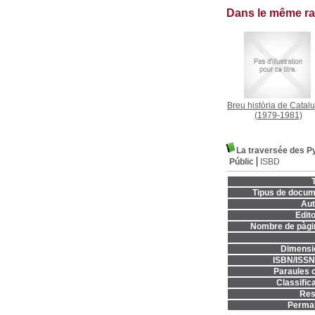
Dans le même r
Breu història de Catal
(1979-1981)
La traversée des P
Públic
ISBD
T
Tipus de docum
Aut
Edito
Nombre de pàgi
Dimensi
ISBN/ISSN
Paraules c
Classifica
Res
Permal