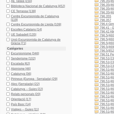
AE Talaia
[150]
796.35(46
796.35(46
Biblioteca Nacional de Catalunya
[452]
796.35(46
CE Terrassa
[138]
796.35(46
Centre Excursionista de Catalunya
796.355
[119]
796.357
796.4 Gimn
Centre Excursionista de Lleida
[109]
796.41 - G
Escoltes Catalans
[14]
796.42 Atl
UE Sabadell
[135]
796.5(460
796.5(460
Unió Excursionista de Catalunya de
796.5(460
Gràcia
[71]
796.5(46
Catégories
796.5(852
Excursionisme
[346]
796.51 Ped
796.51(23
Senderisme
[102]
796.51(23
Escalada
[62]
796.51(23
Alpinisme
[46]
796.51(46
796.51(46
Catalunya
[36]
796.51(46
Pirineus (Europa : Serralada)
[29]
796.51(46
Alps (Serralada)
[22]
796.51(46
796.51(4
Catalunya -- Guies
[22]
796.51(4
Relats personals
[20]
796.51(4
Orientació
[17]
796.51(4
796.51(46
País Basc
[14]
796.51(46
Viatges -- Guies
[11]
796.51(4