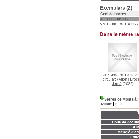
Exemplars (2)
Codi de barres
AET0000005319
57010000EXCCAT229
Dans le même r
GRP Andorra. La trav
circular:
/
Alfons Brose
Jordà
(2022)
Serres de Montsià i
Públic
ISBD
T
Tipus de docum
Aut
Menció d'edi
Edito