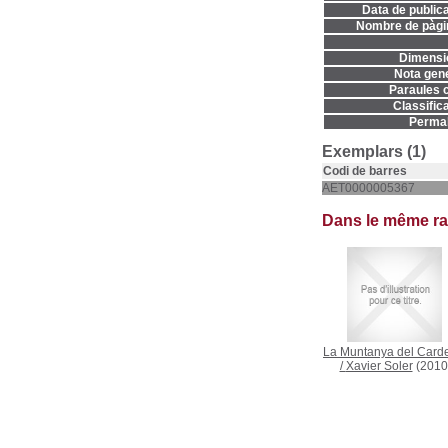
Data de publica
Nombre de pàgi
Dimensi
Nota gene
Paraules c
Classifica
Permal
Exemplars (1)
Codi de barres
AET0000005367
Dans le même r
La Muntanya del Card
/
Xavier Soler
(2010