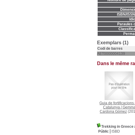
Nombre de pàgi
Dimensi
ISBN/ISSN
Idi
Paraules c
Classifica
Permal
Exemplars (1)
Codi de barres
AET0000004139
Dans le même r
Guia de fortificacions
Catalunya
/
Gemm
Cardona Gómez
(201
Trekking in Greece
Públic
ISBD