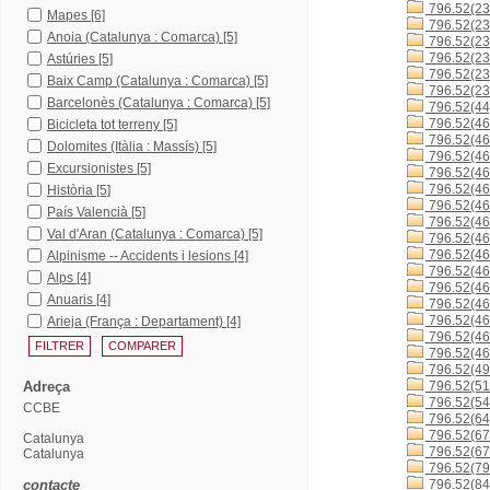
796.52(23
Mapes
[6]
796.52(23
Anoia (Catalunya : Comarca)
[5]
796.52(23
796.52(23
Astúries
[5]
796.52(23
Baix Camp (Catalunya : Comarca)
[5]
796.52(23
Barcelonès (Catalunya : Comarca)
[5]
796.52(44
796.52(46
Bicicleta tot terreny
[5]
796.52(46
Dolomites (Itàlia : Massís)
[5]
796.52(46
Excursionistes
[5]
796.52(46
796.52(46
Història
[5]
796.52(46
País Valencià
[5]
796.52(4
Val d'Aran (Catalunya : Comarca)
[5]
796.52(4
796.52(46
Alpinisme -- Accidents i lesions
[4]
796.52(46
Alps
[4]
796.52(4
Anuaris
[4]
796.52(46
796.52(46
Arieja (França : Departament)
[4]
796.52(46
796.52(46
796.52(49
Adreça
796.52(51
796.52(54
CCBE
796.52(64
796.52(67
Catalunya
796.52(67
Catalunya
796.52(79
contacte
796.52(84