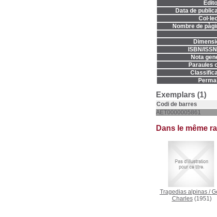
Edito
Data de publica
Col·lec
Nombre de pàgi
Dimensi
ISBN/ISSN
Nota gene
Paraules c
Classifica
Permal
Exemplars (1)
Codi de barres
AET0000005861
Dans le même r
Tragedias alpinas
/
G
Charles
(1951)