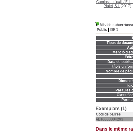
Camins de l'exili
/
Edito
Piolet, S.l.
(2017)
Mi vida subterráne
Públic
ISBD
T
Tipus de docum
Aut
Menció d'edi
Edito
Data de publica
títols unifor
Nombre de pàgi
Dimensi
Idi
Paraules c
Classifica
Permal
Exemplars (1)
Codi de barres
AET0000004293
Dans le même r