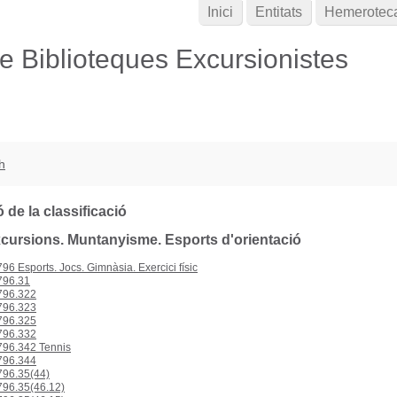
Inici
Entitats
Hemerotec
de Biblioteques Excursionistes
h
 de la classificació
xcursions. Muntanyisme. Esports d'orientació
96 Esports. Jocs. Gimnàsia. Exercici físic
96.31
96.322
96.323
96.325
96.332
96.342 Tennis
96.344
96.35(44)
96.35(46.12)