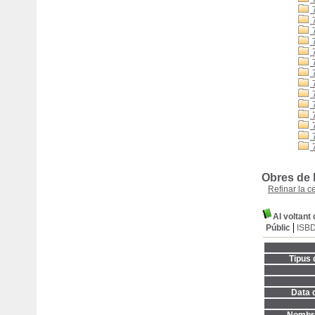
7
7
7
7
7
7
7
7
7
7
7
7
7
7
Obres de l
Refinar la c
Al voltant 
Públic
ISB
Tipus 
Data d