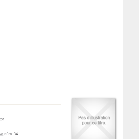
tor
nya
núm. 34