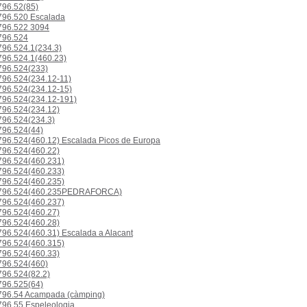
96.52(85)
96.520 Escalada
96.522 3094
96.524
96.524.1(234.3)
96.524.1(460.23)
96.524(233)
96.524(234.12-11)
96.524(234.12-15)
96.524(234.12-191)
96.524(234.12)
96.524(234.3)
96.524(44)
96.524(460.12) Escalada Picos de Europa
96.524(460.22)
96.524(460.231)
96.524(460.233)
96.524(460.235)
796.524(460.235PEDRAFORCA)
96.524(460.237)
96.524(460.27)
96.524(460.28)
96.524(460.31) Escalada a Alacant
96.524(460.315)
96.524(460.33)
96.524(460)
96.524(82.2)
96.525(64)
96.54 Acampada (càmping)
96.55 Espeleologia