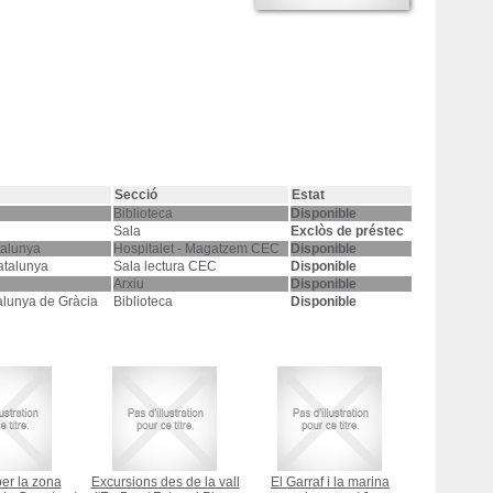
Secció
Estat
Biblioteca
Disponible
Sala
Exclòs de préstec
talunya
Hospitalet - Magatzem CEC
Disponible
atalunya
Sala lectura CEC
Disponible
Arxiu
Disponible
alunya de Gràcia
Biblioteca
Disponible
per la zona
Excursions des de la vall
El Garraf i la marina