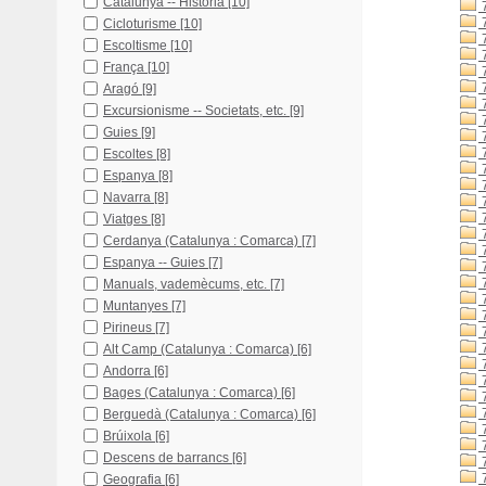
Catalunya -- Història
[10]
7
7
Cicloturisme
[10]
7
Escoltisme
[10]
7
França
[10]
7
7
Aragó
[9]
7
Excursionisme -- Societats, etc.
[9]
7
Guies
[9]
7
7
Escoltes
[8]
7
Espanya
[8]
7
Navarra
[8]
7
Viatges
[8]
7
Cerdanya (Catalunya : Comarca)
[7]
7
Espanya -- Guies
[7]
7
7
Manuals, vademècums, etc.
[7]
7
Muntanyes
[7]
7
Pirineus
[7]
7
7
Alt Camp (Catalunya : Comarca)
[6]
7
Andorra
[6]
7
Bages (Catalunya : Comarca)
[6]
7
7
Berguedà (Catalunya : Comarca)
[6]
7
Brúixola
[6]
7
Descens de barrancs
[6]
7
7
Geografia
[6]