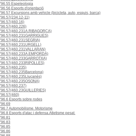
96.55 Espeleologia
96.56 Esports d'orientació
96.57 Excursions amb vehicle (bicicleta, auto, esquis, barca)
96.57(234.12-11)
96.57(460.16)
96.57(460.226)
96.57(460.231A.RIBAGORÇA)
96.57(460.231GARRIGUES)
96.57(460.231SEGRIA)
96.57(460.231URGELL)
96.57(460.231VALLARAN)
96.57(460.233A.EMPORDÀ)
96.57(460.233GARROTXA)
96.57(460.233RIPOLLES)
96.57(460.235)
96.57(460.235Barcelona)
96.57(460.235Lluçanès)
96.57(460.235OSONA)
96.57(460.237)
96.57(460.23GUILLERIES)
96.57(460)
96.6 Esports sobre rodes
96.69
96.7 Automobilisme. Motorisme
96.8 Esports d'atac i defensa.Atletisme pesat.
96.81
96.83
96.85
96.86
96.88