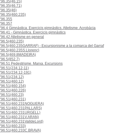
96.35(46.15)
96.35(46.71)
96.35(46)
96.35(460.235)
96.355
96.357
96.4 Gimnàstica. Exercicis gimnàstics. Atletisme. Acrobàcia
96.41 - Gimnàstica. Exercicis gimnàstics
96.42 Atletisme en general
96.5(460.235)
96.5(460.235GARRAF) - Excursionisme a la comarca del Garraf
96.5(460.235S.Llorenç)
96.5(469.8MADEIRA)
96.5(852.7)
96.51 Pedestrisme. Marxa. Excursions
96.51(234.12-11)
96.51(234.12-191)
96.51(234.12)
96.51(460.12)
96.51(460.154)
96.51(460.226)
96.51(460.23)
96.51(460.231)
796.51(460.231NOGUERA)
96.51(460.231PALLARS)
96.51(460.231URGELL)
96.51(460.231V.ARAN)
96.51(460.231ValldeLord)
96.51(460.233)
96.51(460.233C.BRAVA)