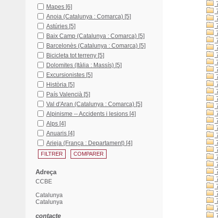
7
Mapes
[6]
7
Anoia (Catalunya : Comarca)
[5]
7
7
Astúries
[5]
7
Baix Camp (Catalunya : Comarca)
[5]
7
Barcelonès (Catalunya : Comarca)
[5]
7
7
Bicicleta tot terreny
[5]
7
Dolomites (Itàlia : Massís)
[5]
7
Excursionistes
[5]
7
7
Història
[5]
7
País Valencià
[5]
Val d'Aran (Catalunya : Comarca)
[5]
7
7
Alpinisme -- Accidents i lesions
[4]
7
Alps
[4]
7
Anuaris
[4]
7
7
Arieja (França : Departament)
[4]
7
7
7
Adreça
7
7
CCBE
7
7
Catalunya
7
Catalunya
7
contacte
7