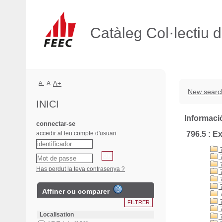
Catàleg Col·lectiu 
A-
A
A+
New searc
INICI
Informació
connectar-se
accedir al teu compte d'usuari
796.5 : E
7
7
7
Has perdut la teva contrasenya ?
7
7
7
Affiner ou comparer
7
7
7
Localisation
7