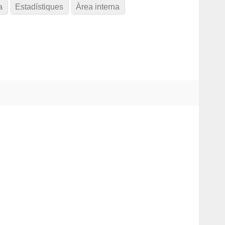
a
Estadístiques
Àrea interna