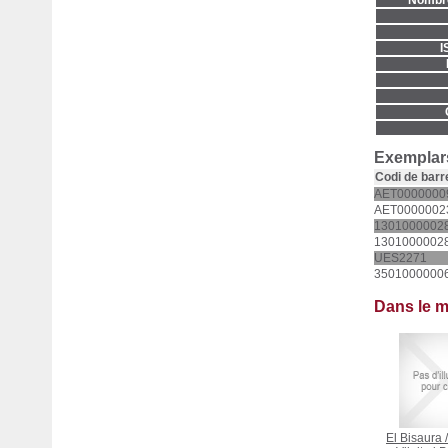
Nombre
I
Exemplars
Codi de barr
AET0000000
AET0000002
1301000002
1301000002
UES2271
3501000000
Dans le 
El Bisaura