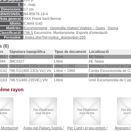
 de pàgines :
201 p.
ll. :
il., map.
Dimensions :
17 cm
SBN/ISSN/DL :
84-85678-18-4
Nota general :
XXX Premi Sant Bernat
Idioma :
Català (
cat
)
Matèries :
Excursionisme
;
Geografia:Viatges:Viatges -- Guies
;
Osona
Classificació :
796.5
Excursions. Muntanyisme. Esports d'orientació
Permalink :
./index.php?lvl=notice_display&id=265
 (6)
es
Signatura topogràfica
Tipus de document
Localització
963
CB00155
Llibre
AE Talaia
394
JMC0327
Llibre
AE Talaia
8425
796.511(460.23Os Vic) Viv
Llibre > 1960
Biblioteca Nacional de Ca
8142
796.511(460.23Os Vic) Viv
Llibre > 1960
Centre Excursionista de C
OSO0046
Llibre
UE Sabadell
6163
796.51(460.235VIC) VIV
Llibre
Unió Excursionista de Cat
même rayon
/
Montserrat
A peu pel Pallars Sobirà
/
Per Cunit i el seu entorn
/
Itineraris 