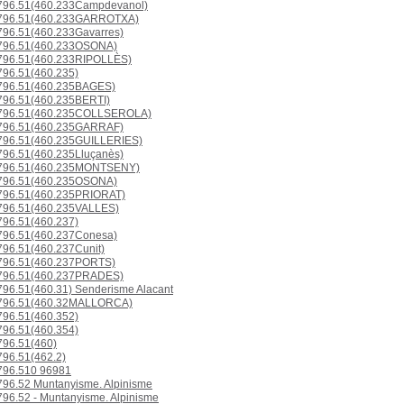
96.51(460.233Campdevanol)
96.51(460.233GARROTXA)
96.51(460.233Gavarres)
96.51(460.233OSONA)
96.51(460.233RIPOLLÈS)
96.51(460.235)
96.51(460.235BAGES)
96.51(460.235BERTI)
96.51(460.235COLLSEROLA)
96.51(460.235GARRAF)
96.51(460.235GUILLERIES)
96.51(460.235Lluçanès)
796.51(460.235MONTSENY)
96.51(460.235OSONA)
96.51(460.235PRIORAT)
96.51(460.235VALLES)
96.51(460.237)
96.51(460.237Conesa)
96.51(460.237Cunit)
96.51(460.237PORTS)
96.51(460.237PRADES)
96.51(460.31) Senderisme Alacant
96.51(460.32MALLORCA)
96.51(460.352)
96.51(460.354)
96.51(460)
96.51(462.2)
96.510 96981
96.52 Muntanyisme. Alpinisme
96.52 - Muntanyisme. Alpinisme