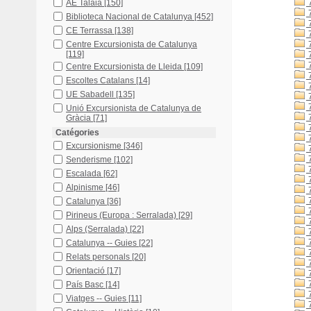
AE Talaia
[150]
7
7
Biblioteca Nacional de Catalunya
[452]
7
CE Terrassa
[138]
7
Centre Excursionista de Catalunya
7
[119]
7
7
Centre Excursionista de Lleida
[109]
7
Escoltes Catalans
[14]
7
UE Sabadell
[135]
7
7
Unió Excursionista de Catalunya de
7
Gràcia
[71]
7
Catégories
7
Excursionisme
[346]
7
7
Senderisme
[102]
7
Escalada
[62]
7
Alpinisme
[46]
7
7
Catalunya
[36]
7
Pirineus (Europa : Serralada)
[29]
7
Alps (Serralada)
[22]
7
Catalunya -- Guies
[22]
7
Relats personals
[20]
7
Orientació
[17]
7
7
País Basc
[14]
7
Viatges -- Guies
[11]
7