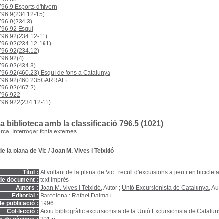
96.9 Esports d'hivern
96.9(234.12-15)
96.9(234.3)
96.92 Esquí
96.92(234.12-11)
96.92(234.12-191)
96.92(234.12)
96.92(4)
96.92(434.3)
96.92(460.23) Esquí de fons a Catalunya
96.92(460.235GARRAF)
96.92(467.2)
96.922
96.922(234.12-11)
a biblioteca amb la classificació 796.5 (1021)
erca
Interrogar fonts externes
de la plana de Vic
/
Joan M. Vives i Teixidó
D
Títol :
Al voltant de la plana de Vic : recull d'excursions a peu i en bicicleta
de document :
text imprès
Autors :
Joan M. Vives i Teixidó
, Autor ;
Unió Excursionista de Catalunya
, Au
Editorial :
Barcelona : Rafael Dalmau
e publicació :
1996
Col·lecció :
Arxiu bibliogràfic excursionista de la Unió Excursionista de Catalu