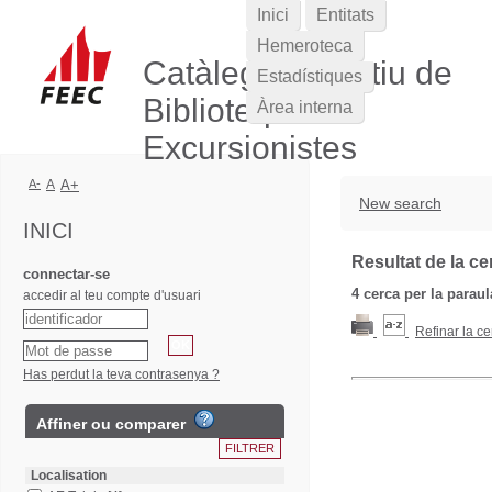
Inici
Entitats
Hemeroteca
Catàleg Col·lectiu de
Estadístiques
Biblioteques
Àrea interna
Excursionistes
A-
A
A+
New search
INICI
Resultat de la ce
connectar-se
4
cerca per la parau
accedir al teu compte d'usuari
Refinar la ce
Has perdut la teva contrasenya ?
Affiner ou comparer
Localisation