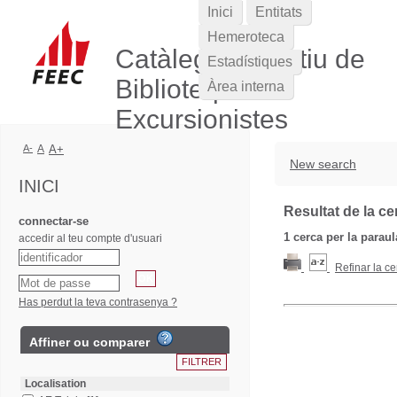
Inici
Entitats
Hemeroteca
Catàleg Col·lectiu de
Estadístiques
Biblioteques
Àrea interna
Excursionistes
A-
A
A+
New search
INICI
Resultat de la ce
connectar-se
1
cerca per la parau
accedir al teu compte d'usuari
Refinar la ce
Has perdut la teva contrasenya ?
Affiner ou comparer
Localisation