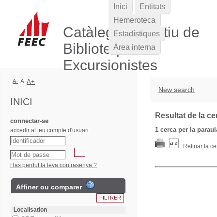
Inici
Entitats
Hemeroteca
Catàleg Col·lectiu de
Estadístiques
Biblioteques
Àrea interna
Excursionistes
A-
A
A+
New search
INICI
Resultat de la ce
connectar-se
1
cerca per la parau
accedir al teu compte d'usuari
Refinar la ce
Has perdut la teva contrasenya ?
Affiner ou comparer
Localisation