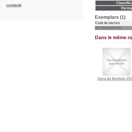
Classific
contacte
Permal
Exemplars (1)
Codi de barres
AET0000007001
Dans le même r
Serra de Montsià
(20