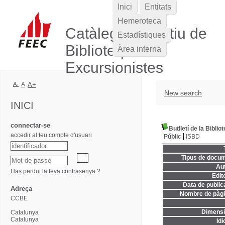
Inici
Entitats
Hemeroteca
Catàleg Col·lectiu de
Estadístiques
Biblioteques
Àrea interna
Excursionistes
A-
A
A+
New search
INICI
connectar-se
Butlletí de la Bibl
accedir al teu compte d'usuari
Públic
ISBD
Tipus de docum
Aut
Has perdut la teva contrasenya ?
Edito
Data de publica
Adreça
Nombre de pàgi
CCBE
Dimensi
Catalunya
Catalunya
Idi