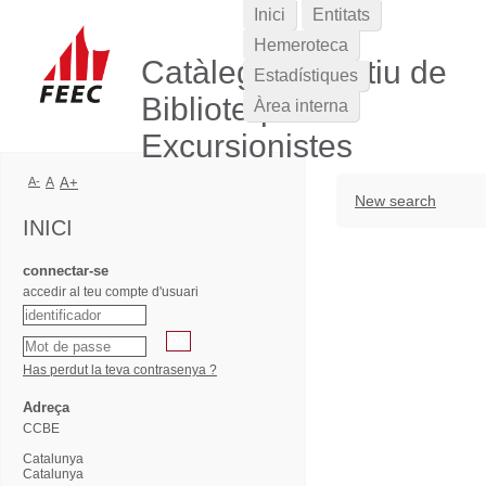
Inici
Entitats
Hemeroteca
Catàleg Col·lectiu de
Estadístiques
Biblioteques
Àrea interna
Excursionistes
A-
A
A+
New search
INICI
connectar-se
accedir al teu compte d'usuari
Has perdut la teva contrasenya ?
Adreça
CCBE
Catalunya
Catalunya