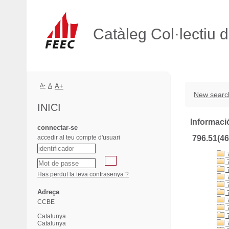
Catàleg Col·lectiu 
A-
A
A+
New searc
INICI
Informació
connectar-se
accedir al teu compte d'usuari
796.51(46
7
7
7
Has perdut la teva contrasenya ?
7
7
Adreça
7
7
CCBE
7
7
Catalunya
Catalunya
7