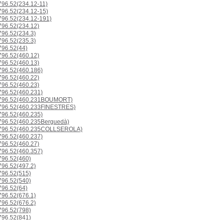
96.52(234.12-11)
96.52(234.12-15)
96.52(234.12-191)
96.52(234.12)
96.52(234.3)
96.52(235.3)
96.52(44)
96.52(460.12)
96.52(460.13)
96.52(460.186)
96.52(460.22)
96.52(460.23)
96.52(460.231)
796.52(460.231BOUMORT)
96.52(460.233FINESTRES)
96.52(460.235)
96.52(460.235Berguedà)
96.52(460.235COLLSEROLA)
96.52(460.237)
96.52(460.27)
96.52(460.357)
96.52(460)
96.52(497.2)
96.52(515)
96.52(540)
96.52(64)
96.52(676.1)
96.52(676.2)
96.52(798)
96.52(841)