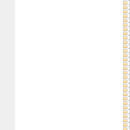
7
7
7
7
7
7
7
7
7
7
7
7
7
7
7
7
7
7
7
7
7
7
7
7
7
7
7
7
7
7