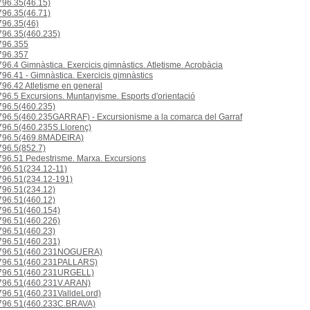
96.35(46.15)
96.35(46.71)
96.35(46)
96.35(460.235)
96.355
96.357
96.4 Gimnàstica. Exercicis gimnàstics. Atletisme. Acrobàcia
96.41 - Gimnàstica. Exercicis gimnàstics
96.42 Atletisme en general
96.5 Excursions. Muntanyisme. Esports d'orientació
96.5(460.235)
96.5(460.235GARRAF) - Excursionisme a la comarca del Garraf
96.5(460.235S.Llorenç)
96.5(469.8MADEIRA)
96.5(852.7)
96.51 Pedestrisme. Marxa. Excursions
96.51(234.12-11)
96.51(234.12-191)
96.51(234.12)
96.51(460.12)
96.51(460.154)
96.51(460.226)
96.51(460.23)
96.51(460.231)
796.51(460.231NOGUERA)
96.51(460.231PALLARS)
96.51(460.231URGELL)
96.51(460.231V.ARAN)
96.51(460.231ValldeLord)
96.51(460.233C.BRAVA)