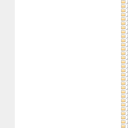
7
7
7
7
7
7
7
7
7
7
7
7
7
7
7
7
7
7
7
7
7
7
7
7
7
7
7
7
7