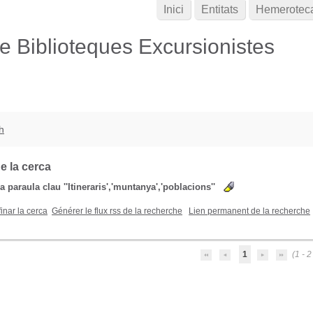
Inici
Entitats
Hemerotec
de Biblioteques Excursionistes
h
e la cerca
la paraula clau
''Itineraris','muntanya','poblacions''
inar la cerca
Générer le flux rss de la recherche
Lien permanent de la recherche
1
(1 - 2 