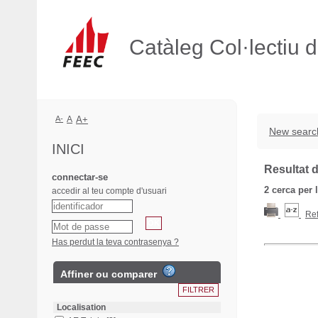
Catàleg Col·lectiu 
A-
A
A+
New searc
INICI
Resultat d
connectar-se
2
cerca per 
accedir al teu compte d'usuari
Ref
Has perdut la teva contrasenya ?
Affiner ou comparer
Localisation