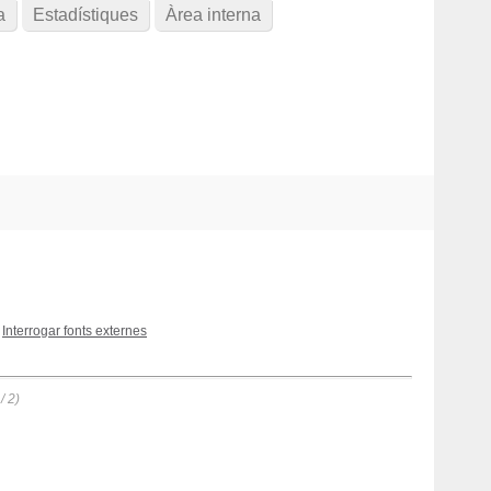
a
Estadístiques
Àrea interna
Interrogar fonts externes
/ 2)