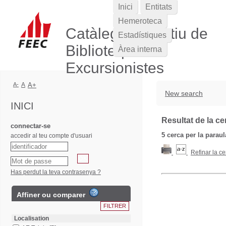
Inici
Entitats
Hemeroteca
Catàleg Col·lectiu de
Estadístiques
Biblioteques
Àrea interna
Excursionistes
A-
A
A+
New search
INICI
Resultat de la ce
connectar-se
5
cerca per la parau
accedir al teu compte d'usuari
Refinar la ce
Has perdut la teva contrasenya ?
Affiner ou comparer
Localisation