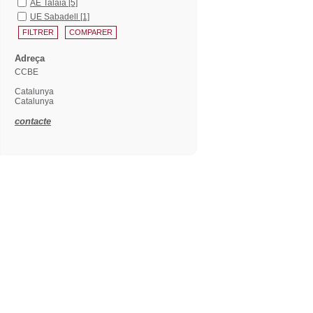
AE Talaia
[5]
UE Sabadell
[1]
Adreça
CCBE
Catalunya
Catalunya
contacte