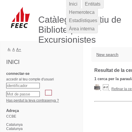
Inici
Entitats
Hemeroteca
Catàleg Col·lectiu de
Estadístiques
Biblioteques
Àrea interna
Excursionistes
A-
A
A+
New search
INICI
Resultat de la ce
connectar-se
1
cerca per la parau
accedir al teu compte d'usuari
Refinar la ce
Has perdut la teva contrasenya ?
Adreça
CCBE
Catalunya
Catalunya