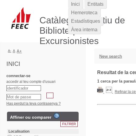
Inici
Entitats
Hemeroteca
Catàleg Col·lectiu de
Estadístiques
Biblioteques
Àrea interna
Excursionistes
A-
A
A+
New search
INICI
Resultat de la ce
connectar-se
1
cerca per la parau
accedir al teu compte d'usuari
Refinar la ce
Has perdut la teva contrasenya ?
Affiner ou comparer
Localisation