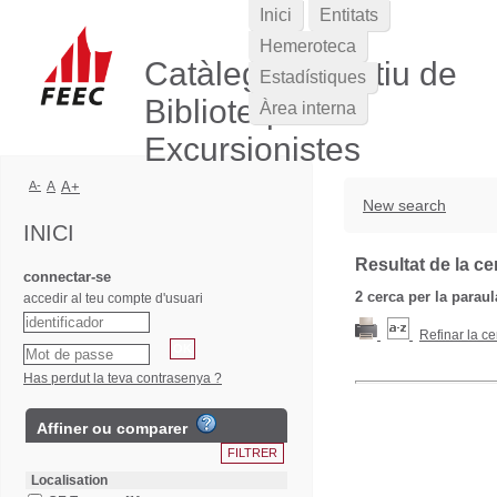
Inici
Entitats
Hemeroteca
Catàleg Col·lectiu de
Estadístiques
Biblioteques
Àrea interna
Excursionistes
A-
A
A+
New search
INICI
Resultat de la ce
connectar-se
2
cerca per la parau
accedir al teu compte d'usuari
Refinar la ce
Has perdut la teva contrasenya ?
Affiner ou comparer
Localisation