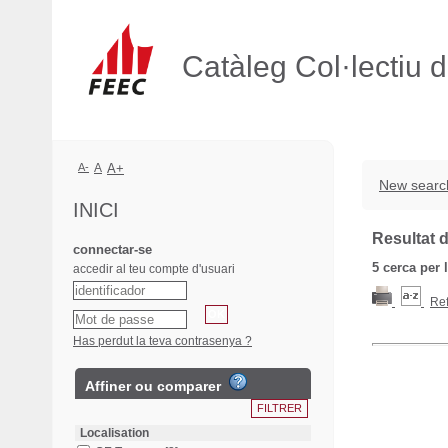
Catàleg Col·lectiu 
A-
A
A+
New searc
INICI
Resultat d
connectar-se
5
cerca per 
accedir al teu compte d'usuari
Ref
Has perdut la teva contrasenya ?
Affiner ou comparer
Localisation