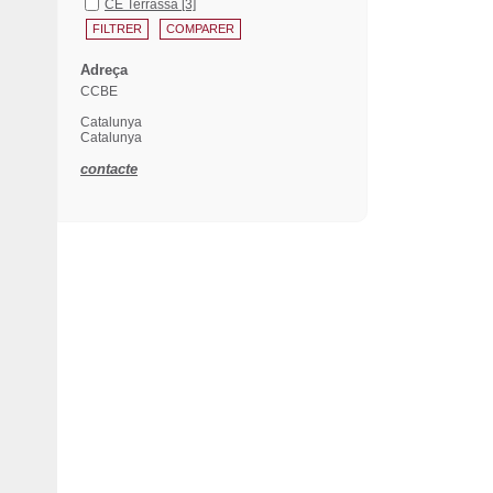
CE Terrassa
[3]
Adreça
CCBE
Catalunya
Catalunya
contacte