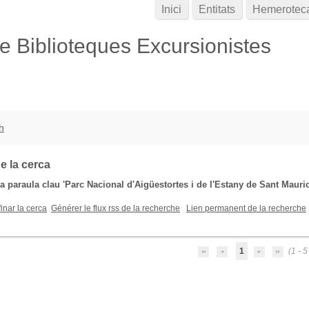
Inici
Entitats
Hemerotec
de Biblioteques Excursionistes
h
e la cerca
la paraula clau
'Parc Nacional d'Aigüestortes i de l'Estany de Sant Mauric
inar la cerca
Générer le flux rss de la recherche
Lien permanent de la recherche
1
(1 - 5 