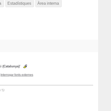
a
Estadístiques
Àrea interna
i (Catalunya)'
Interrogar fonts externes
/ 5)