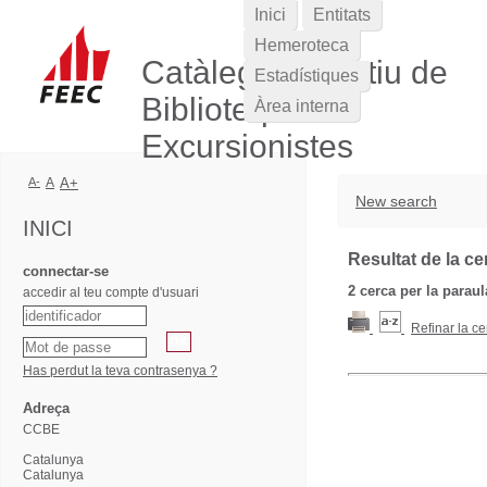
Inici
Entitats
Hemeroteca
Catàleg Col·lectiu de
Estadístiques
Biblioteques
Àrea interna
Excursionistes
A-
A
A+
New search
INICI
Resultat de la ce
connectar-se
2
cerca per la parau
accedir al teu compte d'usuari
Refinar la ce
Has perdut la teva contrasenya ?
Adreça
CCBE
Catalunya
Catalunya