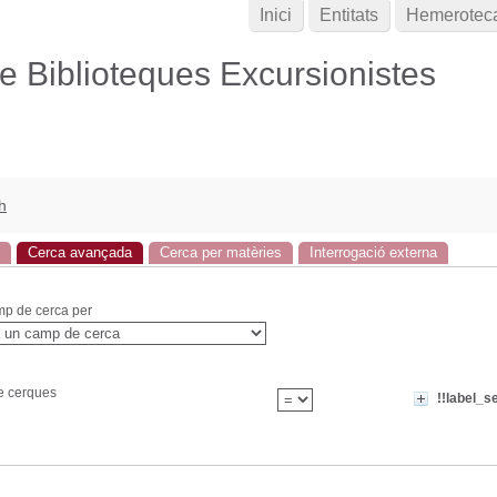
Inici
Entitats
Hemerotec
de Biblioteques Excursionistes
h
Cerca avançada
Cerca per matèries
Interrogació externa
mp de cerca per
de cerques
!!label_s