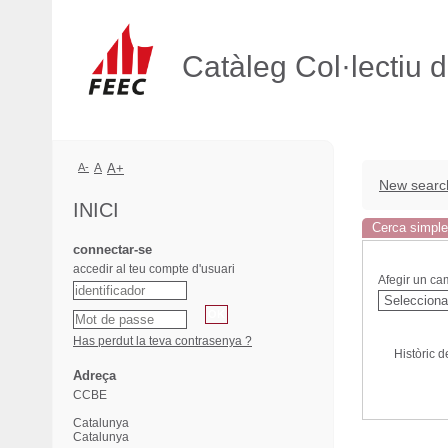
Catàleg Col·lectiu 
A-
A
A+
New searc
INICI
Cerca simple
connectar-se
accedir al teu compte d'usuari
Afegir un ca
Has perdut la teva contrasenya ?
Històric 
Adreça
CCBE
Catalunya
Catalunya