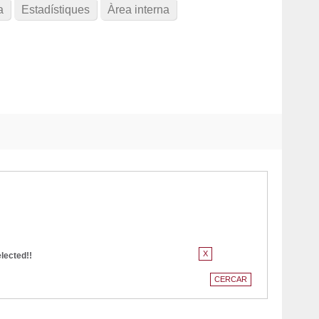
a
Estadístiques
Àrea interna
elected!!