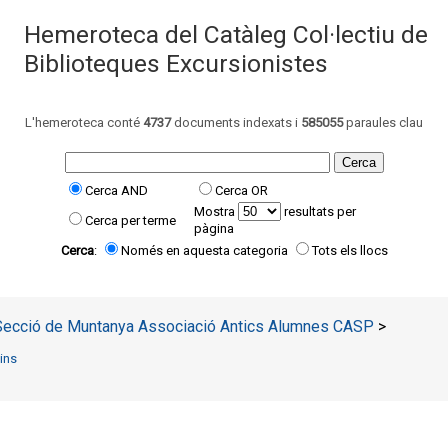
Hemeroteca del Catàleg Col·lectiu de
Biblioteques Excursionistes
L'hemeroteca conté
4737
documents indexats i 
585055
paraules clau
Cerca AND
Cerca OR
Mostra
resultats per 
Cerca per terme
pàgina
Cerca
:
Només en aquesta categoria
Tots els llocs
Secció de Muntanya Associació Antics Alumnes CASP
> 
tins