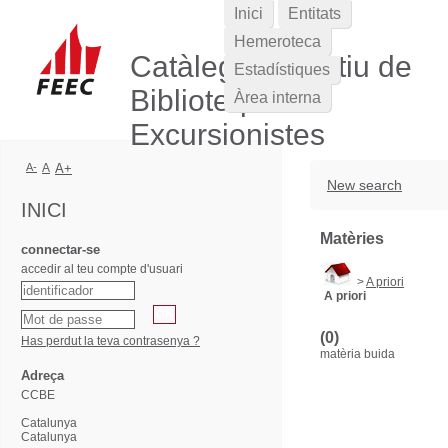
Inici
Entitats
Hemeroteca
Catàleg Col·lectiu de
Estadístiques
Biblioteques
Àrea interna
Excursionistes
A-
A
A+
New search
INICI
Matèries
connectar-se
accedir al teu compte d'usuari
>
A priori
A priori
(0)
Has perdut la teva contrasenya ?
matèria buida
Adreça
CCBE
Catalunya
Catalunya