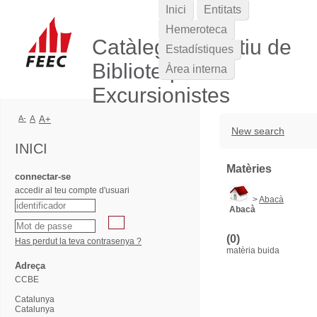
Inici
Entitats
Hemeroteca
Catàleg Col·lectiu de
Estadístiques
Biblioteques
Àrea interna
Excursionistes
A-
A
A+
New search
INICI
Matèries
connectar-se
accedir al teu compte d'usuari
>
Abacà
Abacà
(0)
Has perdut la teva contrasenya ?
matèria buida
Adreça
CCBE
Catalunya
Catalunya