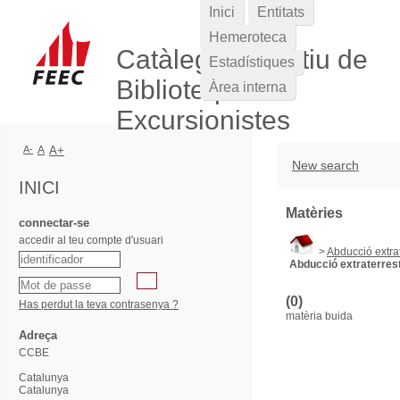
Inici
Entitats
Hemeroteca
Catàleg Col·lectiu de
Estadístiques
Biblioteques
Àrea interna
Excursionistes
A-
A
A+
New search
INICI
Matèries
connectar-se
accedir al teu compte d'usuari
>
Abducció extra
Abducció extraterres
(0)
Has perdut la teva contrasenya ?
matèria buida
Adreça
CCBE
Catalunya
Catalunya