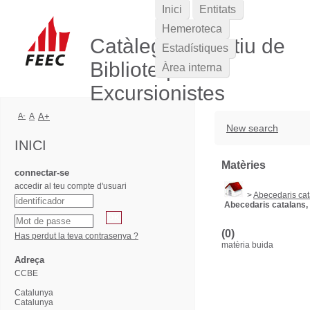
Inici
Entitats
Hemeroteca
Catàleg Col·lectiu de
Estadístiques
Biblioteques
Àrea interna
Excursionistes
A-
A
A+
New search
INICI
Matèries
connectar-se
accedir al teu compte d'usuari
>
Abecedaris cata
Abecedaris catalans, 
(0)
Has perdut la teva contrasenya ?
matèria buida
Adreça
CCBE
Catalunya
Catalunya