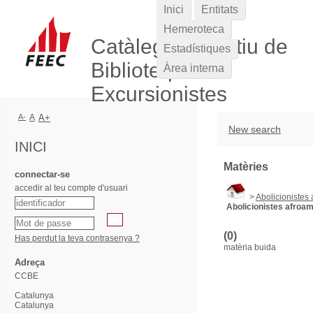
Inici
Entitats
Hemeroteca
Catàleg Col·lectiu de
Estadístiques
Biblioteques
Àrea interna
Excursionistes
A-
A
A+
New search
INICI
Matèries
connectar-se
accedir al teu compte d'usuari
>
Abolicionistes
Abolicionistes afroa
(0)
Has perdut la teva contrasenya ?
matèria buida
Adreça
CCBE
Catalunya
Catalunya