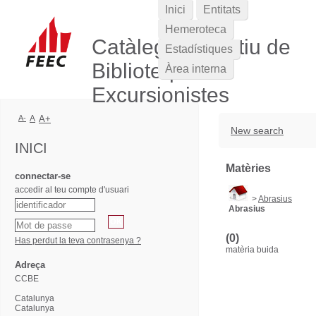
Inici
Entitats
Hemeroteca
Catàleg Col·lectiu de
Estadístiques
Biblioteques
Àrea interna
Excursionistes
A-
A
A+
New search
INICI
Matèries
connectar-se
accedir al teu compte d'usuari
>
Abrasius
Abrasius
(0)
Has perdut la teva contrasenya ?
matèria buida
Adreça
CCBE
Catalunya
Catalunya