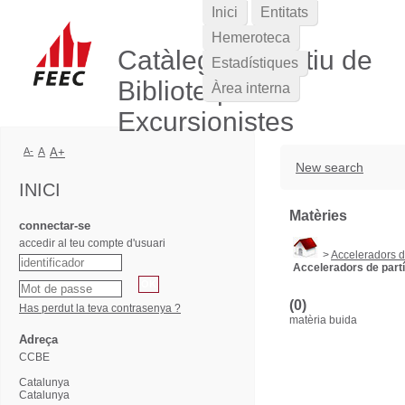
Inici
Entitats
Hemeroteca
Catàleg Col·lectiu de
Estadístiques
Biblioteques
Àrea interna
Excursionistes
A-
A
A+
New search
INICI
Matèries
connectar-se
accedir al teu compte d'usuari
>
Acceleradors d
Acceleradors de part
(0)
Has perdut la teva contrasenya ?
matèria buida
Adreça
CCBE
Catalunya
Catalunya