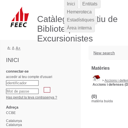
Inici
Entitats
Hemeroteca
Catàleg Col·lectiu de
Estadístiques
Biblioteques
Àrea interna
Excursionistes
A-
A
A+
New search
INICI
Matèries
connectar-se
accedir al teu compte d'usuari
>
Accions i defen
Accions i defenses (D
(0)
Has perdut la teva contrasenya ?
matèria buida
Adreça
CCBE
Catalunya
Catalunya