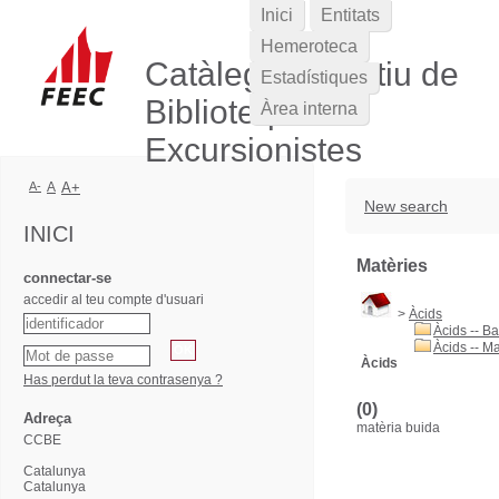
Inici
Entitats
Hemeroteca
Catàleg Col·lectiu de
Estadístiques
Biblioteques
Àrea interna
Excursionistes
A-
A
A+
New search
INICI
Matèries
connectar-se
accedir al teu compte d'usuari
>
Àcids
Àcids -- Ba
Àcids -- Ma
Àcids
Has perdut la teva contrasenya ?
(0)
Adreça
matèria buida
CCBE
Catalunya
Catalunya