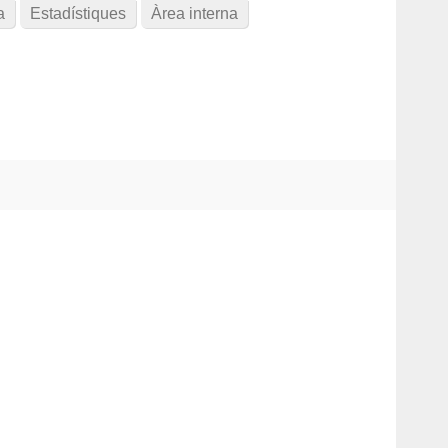
a
Estadístiques
Àrea interna