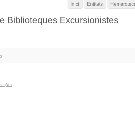
Inici
Entitats
Hemerotec
de Biblioteques Excursionistes
h
megàlia
a