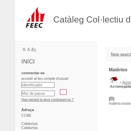
Catàleg Col·lectiu 
A-
A
A+
New searc
INICI
Matèries
connectar-se
accedir al teu compte d'usuari
>
Acro
Acromegàli
(0)
Has perdut la teva contrasenya ?
matèria buida
Adreça
CCBE
Catalunya
Catalunya