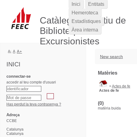
Inici
Entitats
Hemeroteca
Catàleg Col·lectiu de
Estadístiques
Biblioteques
Àrea interna
Excursionistes
A-
A
A+
New search
INICI
Matèries
connectar-se
accedir al teu compte d'usuari
>
Actes de fe
Actes de fe
(0)
Has perdut la teva contrasenya ?
matèria buida
Adreça
CCBE
Catalunya
Catalunya