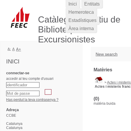
Inici
Entitats
Hemeroteca
Catàleg Col·lectiu de
Estadístiques
Biblioteques
Àrea interna
Excursionistes
A-
A
A+
New search
INICI
Matèries
connectar-se
accedir al teu compte d'usuari
>
Actes i misteri
Actes i misteris fran
(0)
Has perdut la teva contrasenya ?
matèria buida
Adreça
CCBE
Catalunya
Catalunya