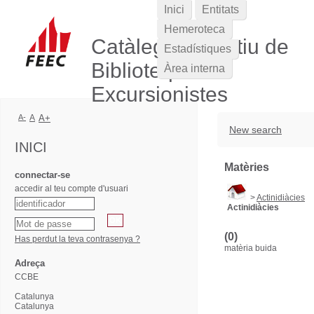
Inici
Entitats
Hemeroteca
Catàleg Col·lectiu de
Estadístiques
Biblioteques
Àrea interna
Excursionistes
A-
A
A+
New search
INICI
Matèries
connectar-se
accedir al teu compte d'usuari
>
Actinidiàcies
Actinidiàcies
(0)
Has perdut la teva contrasenya ?
matèria buida
Adreça
CCBE
Catalunya
Catalunya