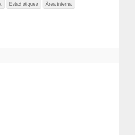
a
Estadístiques
Àrea interna