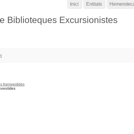
Inici
Entitats
Hemerotec
de Biblioteques Excursionistes
h
us transvestides
svestides