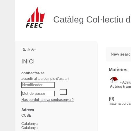
Catàleg Col·lectiu 
A-
A
A+
New searc
INICI
Matèries
connectar-se
accedir al teu compte d'usuari
>
Actri
Actrius tran
(0)
Has perdut la teva contrasenya ?
matèria buida
Adreça
CCBE
Catalunya
Catalunya