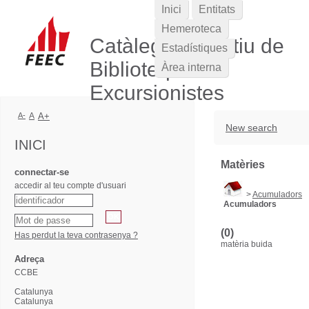
Inici
Entitats
Hemeroteca
Catàleg Col·lectiu de
Estadístiques
Biblioteques
Àrea interna
Excursionistes
A-
A
A+
New search
INICI
Matèries
connectar-se
accedir al teu compte d'usuari
>
Acumuladors
Acumuladors
(0)
Has perdut la teva contrasenya ?
matèria buida
Adreça
CCBE
Catalunya
Catalunya