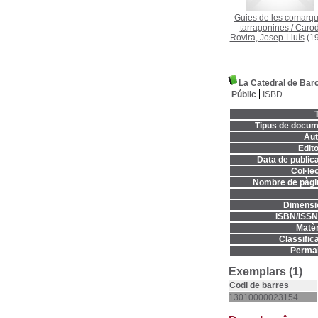
Guies de les comarq
tarragonines
/
Carod
Rovira, Josep-Lluís
(19
La Catedral de Bar
Públic
ISBD
T
Tipus de docum
Aut
Edito
Data de publica
Col·lec
Nombre de pàgi
Dimensi
ISBN/ISSN
Matèr
Classifica
Permal
Exemplars (1)
Codi de barres
13010000023154