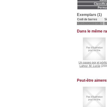
Matèr
Classifica
Permal
Exemplars (1)
Codi de barres
S
13010000003735
72
Dans le même r
Un paseo por el pórti
Lahoz, M. Lucía
(200
Peut-être aimer