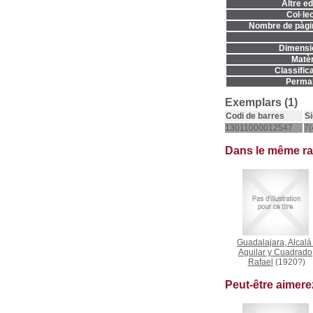
Altre ed
Col·lec
Nombre de pàgi
Dimensi
Matèr
Classifica
Permal
Exemplars (1)
Codi de barres
Si
13011000012547
7(
Dans le même r
Guadalajara, Alcalá
Aguilar y Cuadrado
Rafael
(1920?)
Peut-être aimer