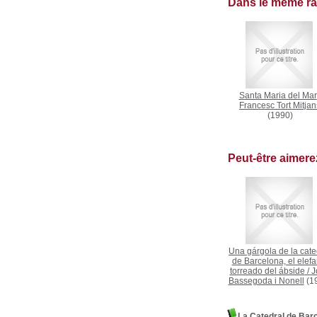
Dans le même r
Santa Maria del Mar
Francesc Tort Mitjan
(1990)
Peut-être aimer
Una gárgola de la cate
de Barcelona, el elefa
torreado del ábside
/
J
Bassegoda i Nonell
(1
La Catedral de Bar