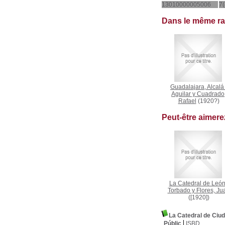
13010000005006
7(
Dans le même r
Guadalajara, Alcalá
Aguilar y Cuadrado
Rafael
(1920?)
Peut-être aimer
La Catedral de Leó
Torbado y Flores, Ju
([1920])
La Catedral de Ciud
Públic
ISBD