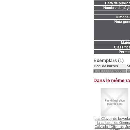
Data de publica
Nombre de pàgi
Dimensi
Nota gene
Matèr
Classifica
Permal
Exemplars (1)
Codi de barres
S
13010000004685
72
Dans le même r
Las Claves de bóveda
la catedral de Geron
Calzada i Oliveras, J