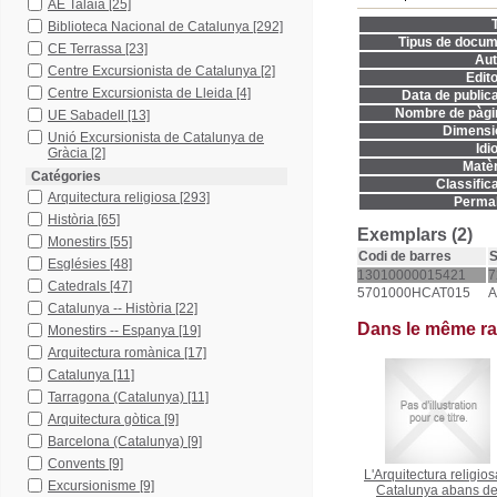
AE Talaia
[25]
T
Biblioteca Nacional de Catalunya
[292]
Tipus de docum
CE Terrassa
[23]
Aut
Centre Excursionista de Catalunya
[2]
Edito
Centre Excursionista de Lleida
[4]
Data de publica
Nombre de pàgi
UE Sabadell
[13]
Dimensi
Unió Excursionista de Catalunya de
Idi
Gràcia
[2]
Matèr
Catégories
Classifica
Arquitectura religiosa
[293]
Permal
Història
[65]
Exemplars (2)
Monestirs
[55]
Codi de barres
S
Esglésies
[48]
13010000015421
7
Catedrals
[47]
5701000HCAT015
A
Catalunya -- Història
[22]
Dans le même r
Monestirs -- Espanya
[19]
Arquitectura romànica
[17]
Catalunya
[11]
Tarragona (Catalunya)
[11]
Arquitectura gòtica
[9]
Barcelona (Catalunya)
[9]
Convents
[9]
L'Arquitectura religios
Excursionisme
[9]
Catalunya abans de