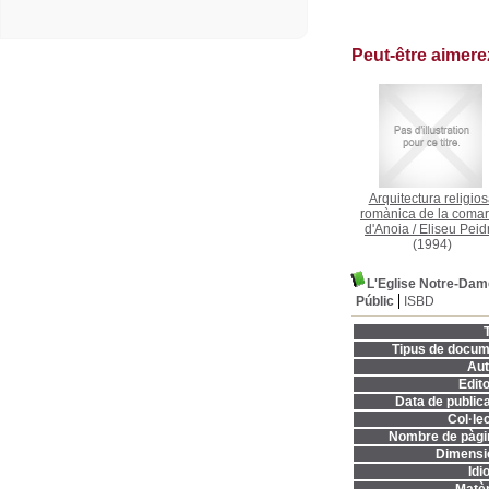
Peut-être aimer
Arquitectura religio
romànica de la coma
d'Anoia
/
Eliseu Peid
(1994)
L'Eglise Notre-Dam
Públic
ISBD
T
Tipus de docum
Aut
Edito
Data de publica
Col·lec
Nombre de pàgi
Dimensi
Idi