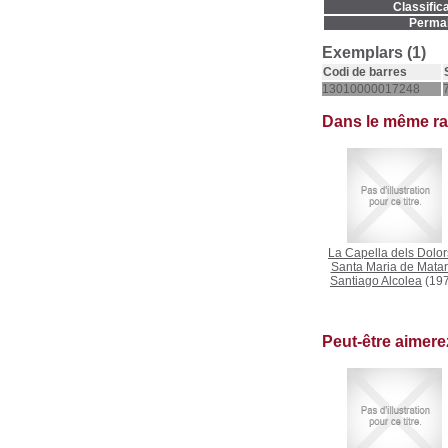
Classifica
Permal
Exemplars (1)
Codi de barres
13010000017248
Dans le même r
La Capella dels Dolor
Santa Maria de Mata
Santiago Alcolea
(197
Peut-être aimer