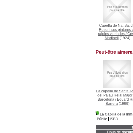
Capella de Na. Sa. d
Roser i ses pintures 
rajoles vidriades
/
Cè
Martinell
(1924)
Peut-être aimer
La capella de Santa À
del Palau Reial Major
Barcelona
/
Eduard Ri
Barrera
(1999)
La Capilla de la In
Públic
ISBD
T
Tipus de docum