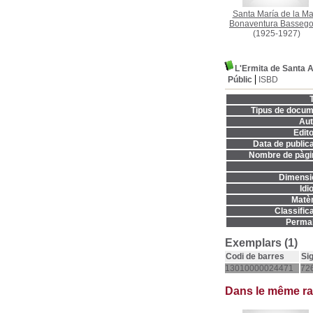
Santa María de la Ma
Bonaventura Basseg
(1925-1927)
L'Ermita de Santa A
Públic
ISBD
T
Tipus de docum
Aut
Edito
Data de publica
Nombre de pàgi
Dimensi
Idi
Matèr
Classifica
Permal
Exemplars (1)
Codi de barres
Si
13010000024471
726
Dans le même r