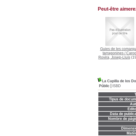
Peut-être aimer
Guies de les comarq
tarragonines
/
Carod
Rovira, Josep-Lluís
(19
La Capilla de los D
Públic
ISBD
T
Tipus de docum
Aut
Edito
Data de publica
Nombre de pàgi
Dimensi
Matèr