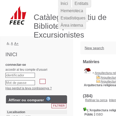
Inici
Entitats
Hemeroteca
Catàleg Col·lectiu de
Estadístiques
Biblioteques
Àrea interna
Excursionistes
A-
A
A+
New search
INICI
Matèries
connectar-se
accedir al teu compte d'usuari
>
Arquitectura re
Arquitectur
Arquitectur
Arquitectura religiosa
Has perdut la teva contrasenya ?
(384)
Affiner ou comparer
Refinar la cerca
Inter
L'Arquitectura relig
Localisation
Públic
ISBD