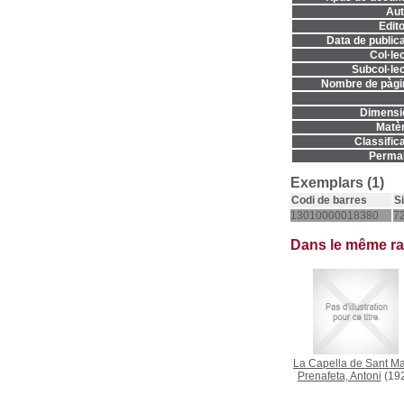
Aut
Edito
Data de publica
Col·lec
Subcol·lec
Nombre de pàgi
Dimensi
Matèr
Classifica
Permal
Exemplars (1)
Codi de barres
S
13010000018380
7
Dans le même r
La Capella de Sant M
Prenafeta, Antoni
(19