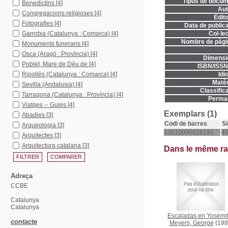
Tipus de docum
Benedictins
[4]
Aut
Congregacions religioses
[4]
Edito
Fotografies
[4]
Data de publica
Garrotxa (Catalunya : Comarca)
[4]
Col·lec
Nombre de pàgi
Monuments funeraris
[4]
Osca (Aragó : Província)
[4]
Dimensi
Poblet, Mare de Déu de
[4]
ISBN/ISSN
Ripollès (Catalunya : Comarca)
[4]
Idi
Matèr
Sevilla (Andalusia)
[4]
Classifica
Tarragona (Catalunya : Província)
[4]
Permal
Viatges -- Guies
[4]
Exemplars (1)
Abadies
[3]
Codi de barres
Si
Arqueologia
[3]
13010000026191
40
Arquitectes
[3]
Arquitectura catalana
[3]
Dans le même r
Adreça
CCBE
Catalunya
Catalunya
Escaladas en Yosemi
contacte
Meyers, George
(198