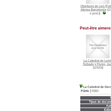
Obertures de curs [Full
Ateneu Barcelonès
([1
o post.])
Peut-être aimer
La Catedral de Leó
Torbado y Flores, Ju
([1920])
La Catedral de Ger
Públic
ISBD
T
Tipus de docum
Aut
Edito