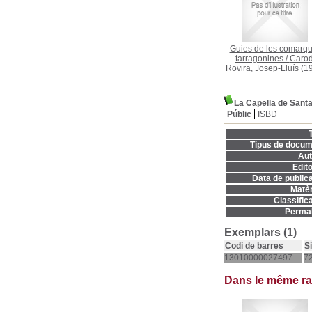
Guies de les comarq
tarragonines
/
Carod
Rovira, Josep-Lluís
(19
La Capella de Santa
Públic
ISBD
T
Tipus de docum
Aut
Edito
Data de publica
Matèr
Classifica
Permal
Exemplars (1)
Codi de barres
S
13010000027497
72
Dans le même r