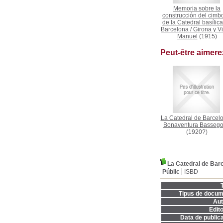
Memoria sobre la
construcción del cimb
de la Catedral basílic
Barcelona
/
Girona y Vi
Manuel
(1915)
Peut-être aimer
La Catedral de Barcel
Bonaventura Basseg
(1920?)
La Catedral de Bar
Públic
ISBD
T
Tipus de docum
Aut
Edito
Data de publica