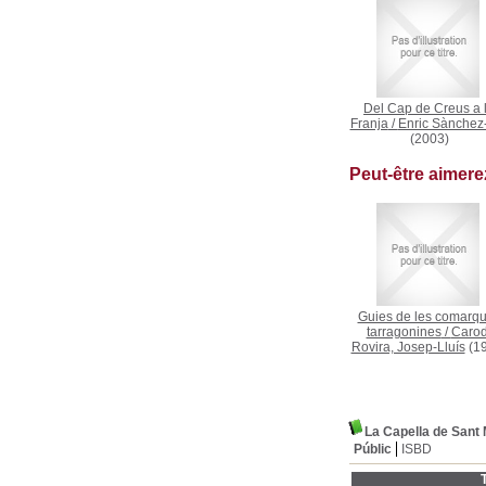
Del Cap de Creus a 
Franja
/
Enric Sànchez
(2003)
Peut-être aimer
Guies de les comarq
tarragonines
/
Carod
Rovira, Josep-Lluís
(19
La Capella de Sant
Públic
ISBD
T