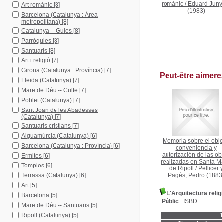
romànic
/
Eduard Juny
Art romànic
[8]
(1983)
Barcelona (Catalunya : Àrea
metropolitana)
[8]
Catalunya -- Guies
[8]
Parròquies
[8]
Santuaris
[8]
Art i religió
[7]
Girona (Catalunya : Província)
[7]
Peut-être aimer
Lleida (Catalunya)
[7]
Mare de Déu -- Culte
[7]
Poblet (Catalunya)
[7]
Sant Joan de les Abadesses
(Catalunya)
[7]
Santuaris cristians
[7]
Aiguamúrcia (Catalunya)
[6]
Memoria sobre el obje
Barcelona (Catalunya : Província)
[6]
conveniencia y
autorización de las ob
Ermites
[6]
realizadas en Santa M
Temples
[6]
de Ripoll
/
Pellicer 
Terrassa (Catalunya)
[6]
Pagés, Pedro
(1883
Art
[5]
L'Arquitectura reli
Barcelona
[5]
Públic
ISBD
Mare de Déu -- Santuaris
[5]
Ripoll (Catalunya)
[5]
T