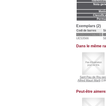
ISBN/ISSN
Nota gene
Matèr
Classifica
Permal
Exemplars (2)
Codi de barres
Si
13010000027701
40
UES3566
S
Dans le même r
Sant Pau de Riu-se
Alfred Mauri Martí
(19
Peut-être aimer