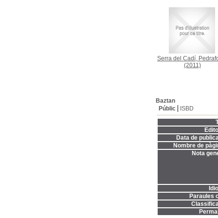
Serra del Cadí, Pedraf
(2011)
Baztan
Públic
ISBD
T
Edito
Data de publica
Nombre de pàgi
Nota gene
Idi
Paraules c
Classifica
Permal