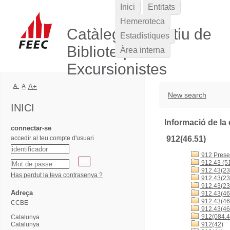
Inici
Entitats
Hemeroteca
Catàleg Col·lectiu de
Estadístiques
Biblioteques
Àrea interna
Excursionistes
A-
A
A+
New search
INICI
Informació de la 
connectar-se
accedir al teu compte d'usuari
912(46.51)
912 Presen
912.43 (5
912.43(23
Has perdut la teva contrasenya ?
912.43(23
912.43(23
Adreça
912.43(46
912.43(4
CCBE
912.43(46
912(084.4
Catalunya
Catalunya
912(42)