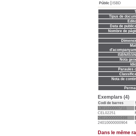
Públic
ISBD
T
Tipus de docum
Edito
Data de publica
Nombre de pàgi
Dimensi
Mat
d'acompanyame
ISBN/ISSN
Nota gene
Idi
Paraules c
Classifica
Nota de contin
Permal
Exemplars (4)
Codi de barres
13010200007111
CEL02251
24010000000498
24010000000904
Dans le même r