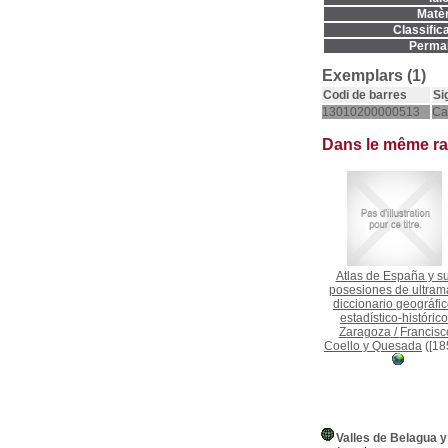
Matèr
Classifica
Permal
Exemplars (1)
Codi de barres
Si
13010200000513
Ca
Dans le même r
Atlas de España y s
posesiones de ultrama
diccionario geográfic
estadístico-histórico
Zaragoza
/
Francisc
Coello y Quesada
([18
Valles de Belagua 