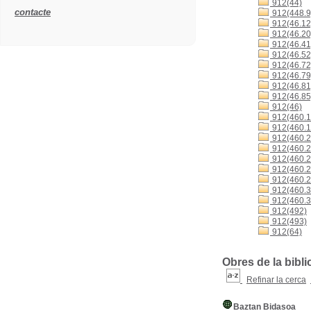
912(44)
contacte
912(448.9
912(46.12
912(46.20
912(46.41
912(46.52
912(46.72
912(46.79
912(46.81
912(46.85
912(46)
912(460.1
912(460.1
912(460.2
912(460.2
912(460.2
912(460.2
912(460.2
912(460.3
912(460.3
912(492)
912(493)
912(64)
Obres de la bibli
Refinar la cerca
Baztan Bidasoa