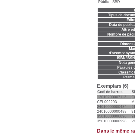
Públic
ISBD
T
Tipus de docum
Edito
Data de publica
Altre ed
Nombre de pàgi
Dimensi
Mat
d'acompanyame
ISBN/ISSN
Nota gene
Paraules c
Classifica
Permal
Exemplars (6)
Codi de barres
S
13010200007113
Ca
CEL002293
M
24010000000484
9
24010000000488
9
35010000006896
9
35010000000998
V
Dans le même r