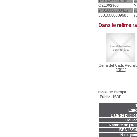
13010200007190
C
CEL002300
M
24010000000412
9
35010000009983
9
Dans le même r
Serra del Cadí, Pedraf
(2011)
Picos de Europa
Públic
ISBD
T
Edito
Data de publica
Col·lec
Nombre de pàgi
ISBN/ISSN
Nota gene