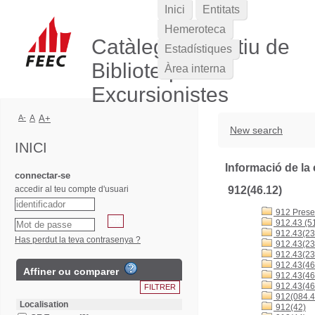
Inici
Entitats
Hemeroteca
Catàleg Col·lectiu de
Estadístiques
Biblioteques
Àrea interna
Excursionistes
A-
A
A+
New search
INICI
Informació de la 
connectar-se
accedir al teu compte d'usuari
912(46.12)
912 Presen
912.43 (5
912.43(23
Has perdut la teva contrasenya ?
912.43(23
912.43(23
912.43(46
Affiner ou comparer
912.43(4
912.43(46
912(084.4
Localisation
912(42)