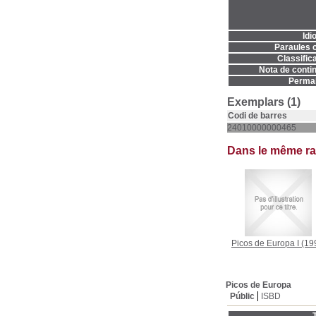
Idi
Paraules c
Classifica
Nota de contin
Permal
Exemplars (1)
Codi de barres
24010000000465
Dans le même r
Picos de Europa I
(19
Picos de Europa
Públic
ISBD