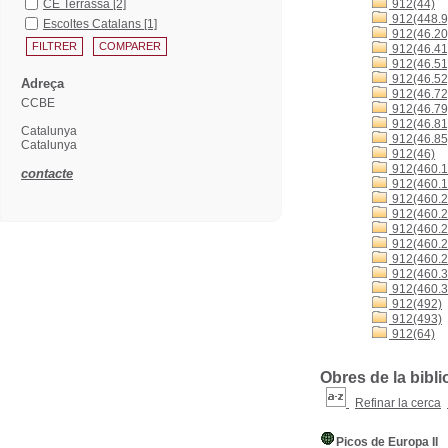
CE Terrassa
[2]
912(44)
912(448.9
Escoltes Catalans
[1]
912(46.20
912(46.41
912(46.51
912(46.52
Adreça
912(46.72
CCBE
912(46.79
912(46.81
Catalunya
912(46.85
Catalunya
912(46)
912(460.1
contacte
912(460.1
912(460.2
912(460.2
912(460.2
912(460.2
912(460.2
912(460.3
912(460.3
912(492)
912(493)
912(64)
Obres de la bibli
Refinar la cerca
Picos de Europa II