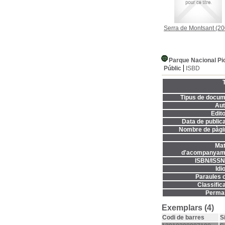
Serra de Montsant
(20
Parque Nacional Pi
Públic
ISBD
T
Tipus de docum
Aut
Edito
Data de publica
Nombre de pàgi
Mat
d'acompanyame
ISBN/ISSN
Idi
Paraules c
Classifica
Permal
Exemplars (4)
Codi de barres
S