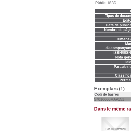
Públic
ISBD
T
Tipus de docum
Edito
Data de publica
Nombre de pàgi
Dimensi
Mat
d'acompanyame
ISBN/ISSN
Nota gene
Idi
Paraules c
Classifica
Permal
Exemplars (1)
Codi de barres
57010000MAP151
Dans le même r