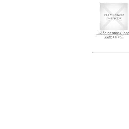
El Año pasado
/
Jos
Yxart
(1889)