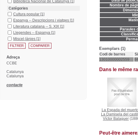
Data de publica
Biblioteca Nacional de Catalunya
[1]
Nombre de pàgi
Catégories
Dimensi
Cultura popular
[1]
Idi
Matèr
Espanya -- Descripcions i viatges
[1]
Literatura catalana -- S. XIX
[1]
Paraules c
Llegendes -- Espanya
[1]
Classifica
Miscel·lànies
[1]
Permal
Exemplars (1)
Codi de barres
S
Adreça
13010000002559
84
CCBE
Dans le même r
Catalunya
Catalunya
contacte
La Espada del muerto
La Damisela del castil
Víctor Balaguer
(188
Peut-être aimer