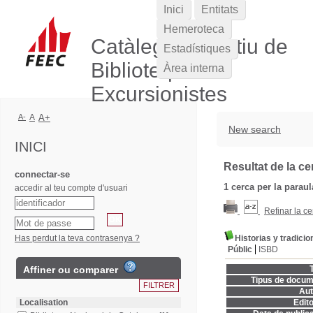
Inici
Entitats
Hemeroteca
Catàleg Col·lectiu de
Estadístiques
Biblioteques
Àrea interna
Excursionistes
A-
A
A+
New search
INICI
Resultat de la ce
connectar-se
1
cerca per la parau
accedir al teu compte d'usuari
Refinar la ce
Has perdut la teva contrasenya ?
Historias y tradici
Públic
ISBD
Affiner ou comparer
T
Tipus de docum
Aut
Localisation
Edito