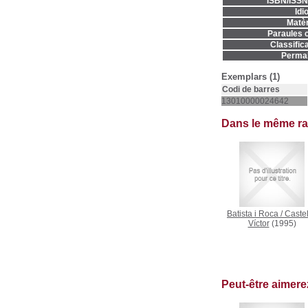
ISBN/ISSN
Idi
Matèr
Paraules c
Classifica
Permal
Exemplars (1)
Codi de barres
13010000024642
Dans le même r
Batista i Roca
/
Castel
Víctor
(1995)
Peut-être aimer