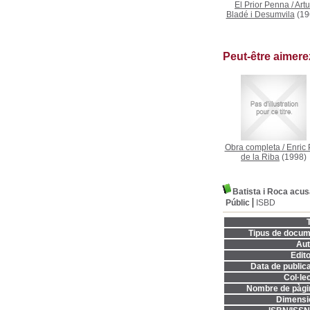
El Prior Penna
/
Artu
Bladé i Desumvila
(19
Peut-être aimer
Obra completa
/
Enric 
de la Riba
(1998)
Batista i Roca acu
Públic
ISBD
T
Tipus de docum
Aut
Edito
Data de publica
Col·lec
Nombre de pàgi
Dimensi