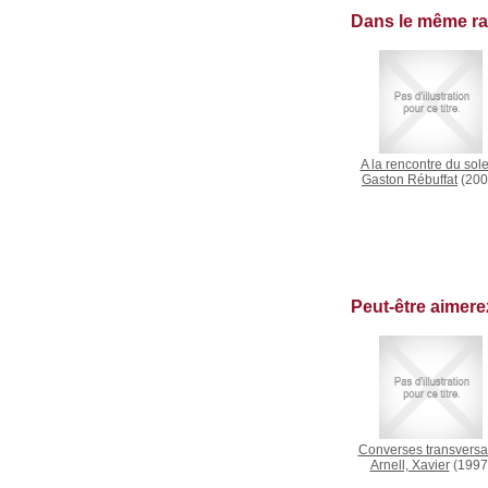
Dans le même r
A la rencontre du sole
Gaston Rébuffat
(200
Peut-être aimer
Converses transversa
Arnell, Xavier
(1997