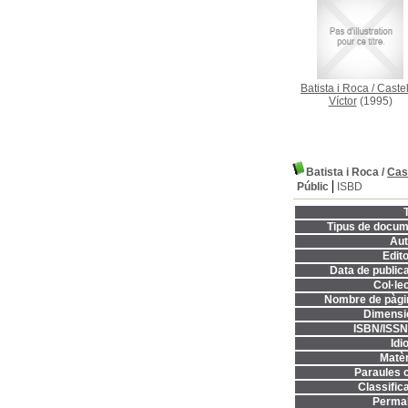
Batista i Roca
/
Castel
Víctor
(1995)
Batista i Roca
/
Cast
Públic
ISBD
T
Tipus de docum
Aut
Edito
Data de publica
Col·lec
Nombre de pàgi
Dimensi
ISBN/ISSN
Idi
Matèr
Paraules c
Classifica
Permal