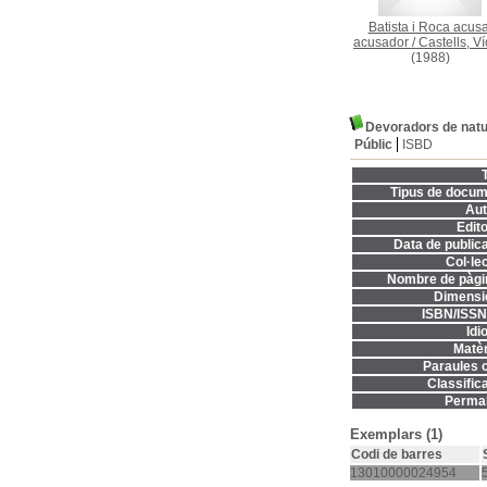
Batista i Roca acusa
acusador
/
Castells, Ví
(1988)
Devoradors de natura
Públic
ISBD
T
Tipus de docum
Aut
Edito
Data de publica
Col·lec
Nombre de pàgi
Dimensi
ISBN/ISSN
Idi
Matèr
Paraules c
Classifica
Permal
Exemplars (1)
Codi de barres
13010000024954