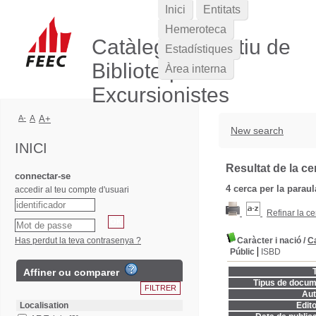
Inici
Entitats
Hemeroteca
Catàleg Col·lectiu de
Estadístiques
Biblioteques
Àrea interna
Excursionistes
A-
A
A+
New search
INICI
Resultat de la ce
connectar-se
4
cerca per la parau
accedir al teu compte d'usuari
Refinar la ce
Has perdut la teva contrasenya ?
Caràcter i nació
/
Ca
Públic
ISBD
Affiner ou comparer
T
Tipus de docum
Aut
Localisation
Edito