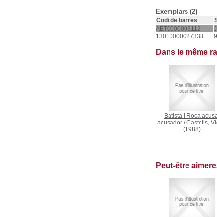
Exemplars (2)
Codi de barres
S
AET0000003112
J
13010000027338
9
Dans le même r
Batista i Roca acusa
acusador
/
Castells, Ví
(1988)
Peut-être aimer