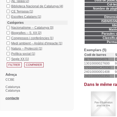
Data de publica
AE Talaia
[2]
Col·lec
Biblioteca Nacional de Catalunya
[4]
Nombre de pàgi
CE Terrassa
[1]
Escoltes Catalans
[1]
Dimensi
ISBN/ISSN
Catégories
Idi
Nacionalisme -- Catalunya
[3]
Matèr
Biografies -- S. XX
[2]
Paraules c
Classifica
Congressos i conferències
[1]
Permal
Medi ambient -- Anàlisi d'impacte
[1]
Natura -- Protecció
[1]
Exemplars (5)
Política social
[1]
Codi de barres
S
Segle XX
[1]
AET0000004978
C
13010000027600
9
5701000HCAT030
A
24010000001408
9
Adreça
24010000002350
9
CCBE
Dans le même r
Catalunya
Catalunya
contacte