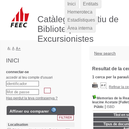
Inici
Entitats
Hemeroteca
Catàleg Col·lectiu de
Estadístiques
Biblioteques
Àrea interna
Excursionistes
A-
A
A+
New search
INICI
Resultat de la ce
connectar-se
1
cerca per la parau
accedir al teu compte d'usuari
Refinar la ce
Has perdut la teva contrasenya ?
Memorias de la Real
leucine Acetate [Fullet
Públic
ISBD
Affiner ou comparer
Títol en s
T
Tipus de docum
Localisation
Aut