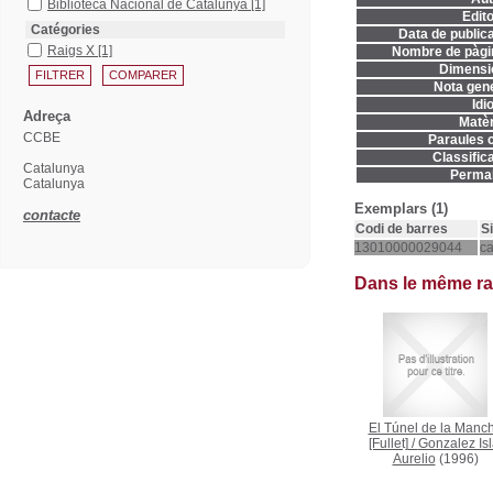
Biblioteca Nacional de Catalunya
[1]
Edito
Catégories
Data de publica
Raigs X
[1]
Nombre de pàgi
Dimensi
Nota gene
Idi
Adreça
Matèr
CCBE
Paraules c
Classifica
Catalunya
Permal
Catalunya
Exemplars (1)
contacte
Codi de barres
S
13010000029044
c
Dans le même r
El Túnel de la Manc
[Fullet]
/
Gonzalez Isl
Aurelio
(1996)