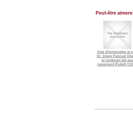
Peut-être aimer
Acte d'homenatge al pr
Dr. Josep Pascual Vil
el centenari del se
naixement [Fullet]
(19