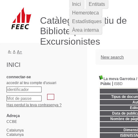
Inici
Entitats
Hemeroteca
Catàleg Col·lectiu de
Estadístiques
Biblioteques
Àrea interna
Excursionistes
A-
A
A+
New search
INICI
connectar-se
La meva Garrotxa
/
accedir al teu compte d'usuari
Públic
ISBD
Tipus de docum
Aut
Has perdut la teva contrasenya ?
Edito
Data de publica
Adreça
Nombre de pàgi
CCBE
Dimensi
Catalunya
Catalunya
ISBN/ISSN