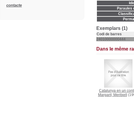
Idi
contacte
Paraules c
Classific
Permal
Exemplars (1)
Codi de barres
24010000000444
Dans le même r
Catalunya en un con
Margarit, Meritxell
(19