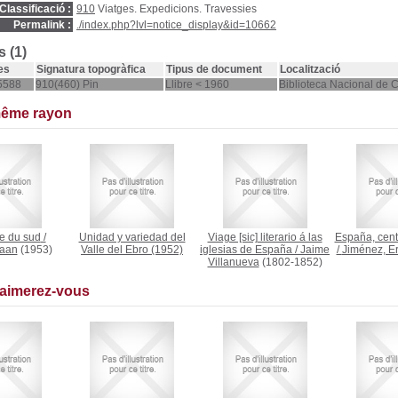
Classificació :
910
Viatges. Expedicions. Travessies
Permalink :
./index.php?lvl=notice_display&id=10662
 (1)
es
Signatura topogràfica
Tipus de document
Localització
5588
910(460) Pin
Llibre < 1960
Biblioteca Nacional de 
même rayon
e du sud
/
Unidad y variedad del
Viage [sic] literario á las
España, cent
eaan
(1953)
Valle del Ebro
(1952)
iglesias de España
/
Jaime
/
Jiménez, E
Villanueva
(1802-1852)
 aimerez-vous