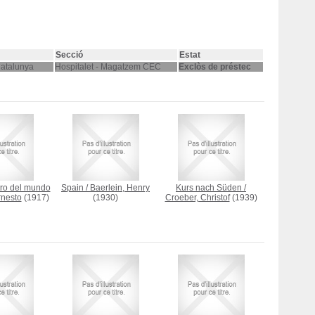
Secció
Estat
Catalunya
Hospitalet - Magatzem CEC
Exclòs de préstec
ro del mundo
Spain
/
Baerlein, Henry
Kurs nach Süden
/
rnesto
(1917)
(1930)
Croeber, Christof
(1939)