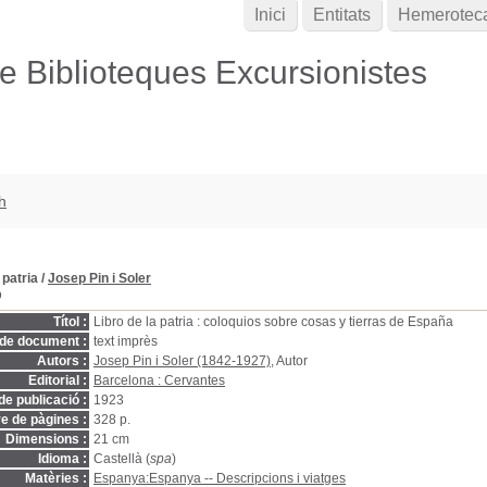
Inici
Entitats
Hemerotec
de Biblioteques Excursionistes
h
 patria
/
Josep Pin i Soler
D
Títol :
Libro de la patria : coloquios sobre cosas y tierras de España
 de document :
text imprès
Autors :
Josep Pin i Soler (1842-1927)
, Autor
Editorial :
Barcelona : Cervantes
de publicació :
1923
 de pàgines :
328 p.
Dimensions :
21 cm
Idioma :
Castellà (
spa
)
Matèries :
Espanya:Espanya -- Descripcions i viatges