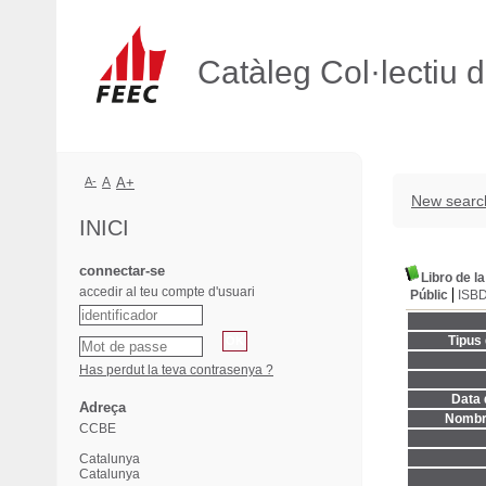
Catàleg Col·lectiu 
A-
A
A+
New searc
INICI
connectar-se
Libro de la
accedir al teu compte d'usuari
Públic
ISB
Tipus
Has perdut la teva contrasenya ?
Data 
Adreça
Nombre
CCBE
Catalunya
Catalunya