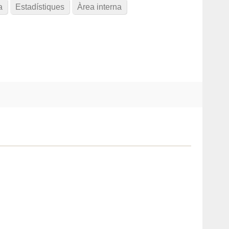
a
Estadístiques
Àrea interna