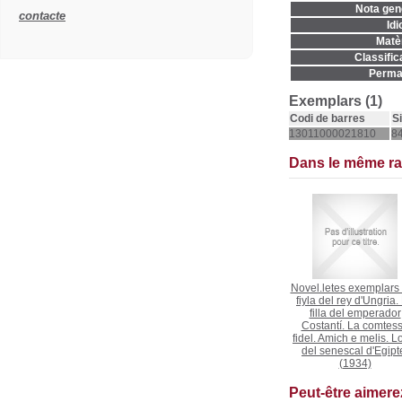
Nota gene
contacte
Idi
Matèr
Classific
Permal
Exemplars (1)
Codi de barres
S
13011000021810
84
Dans le même r
Novel.letes exemplars 
fiyla del rey d'Ungria.
filla del emperador
Costantí. La comtes
fidel. Amich e melis. Lo 
del senescal d'Egipt
(1934)
Peut-être aimer