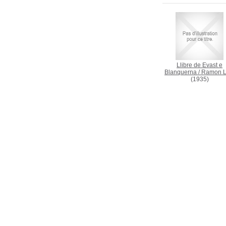
Llibre de Evast e
Blanquerna
/
Ramon Ll
(1935)