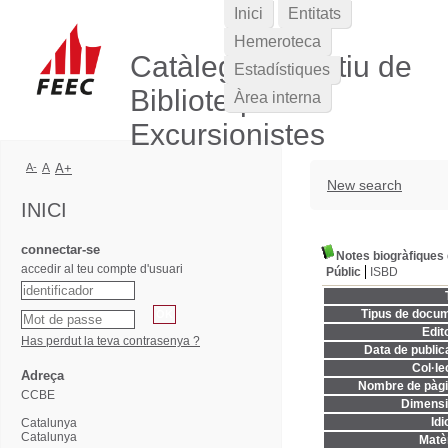
Inici
Entitats
Hemeroteca
Catàleg Col·lectiu de
Estadístiques
Biblioteques
Àrea interna
Excursionistes
A-
A
A+
New search
INICI
connectar-se
Notes biogràfiques d
accedir al teu compte d'usuari
Públic
ISBD
Tipus de docum
Edito
Has perdut la teva contrasenya ?
Data de publica
Col·le
Adreça
Nombre de pàgi
CCBE
Dimensi
Idi
Catalunya
Catalunya
Matèr