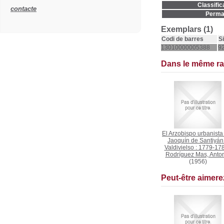
Classific
contacte
Permal
Exemplars (1)
Codi de barres
S
13010000005388
9
Dans le même r
El Arzobispo urbanista 
Jaoquín de Santiyán
Valdivielso : 1779-17
Rodríguez Mas, Anto
(1956)
Peut-être aimer