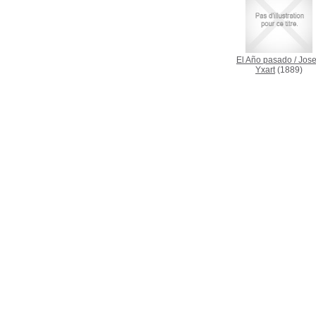
El Año pasado
/
Jos
Yxart
(1889)