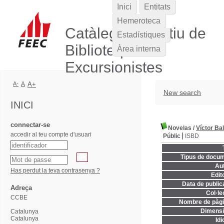
Inici
Entitats
Hemeroteca
Catàleg Col·lectiu de
Estadístiques
Biblioteques
Àrea interna
Excursionistes
A-
A
A+
New search
INICI
connectar-se
Novelas
/
Víctor Ba
accedir al teu compte d'usuari
Públic
ISBD
Tipus de docum
Aut
Has perdut la teva contrasenya ?
Edito
Data de publica
Adreça
Col·le
CCBE
Nombre de pàgi
Dimensi
Catalunya
Catalunya
Idi