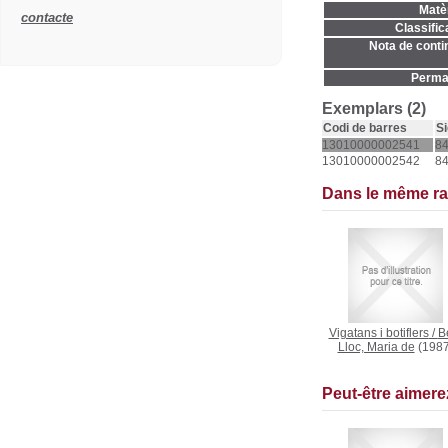
Matèr
contacte
Classific
Nota de contin
Permal
Exemplars (2)
Codi de barres
Si
13010000002541
84
13010000002542
84
Dans le même r
Vigatans i botiflers
/
Be
Lloc, Maria de
(1987
Peut-être aimer