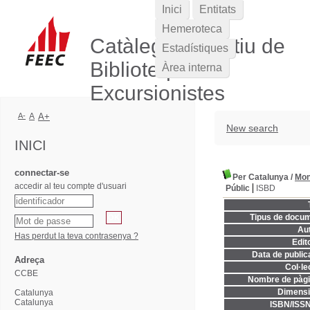
Inici
Entitats
Hemeroteca
Catàleg Col·lectiu de
Estadístiques
Biblioteques
Àrea interna
Excursionistes
A-
A
A+
New search
INICI
connectar-se
Per Catalunya
/
Mon
accedir al teu compte d'usuari
Públic
ISBD
Tipus de docum
Aut
Has perdut la teva contrasenya ?
Edito
Data de publica
Adreça
Col·le
CCBE
Nombre de pàgi
Dimensi
Catalunya
Catalunya
ISBN/ISSN