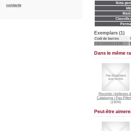
Nota gene
contacte
Idi
Matèr
Classific
Permal
Exemplars (1)
Codi de barres
13010000021836
Dans le même r
Records i belleses 
Catalunya
/
Pau Pifer
(1934)
Peut-être aimer