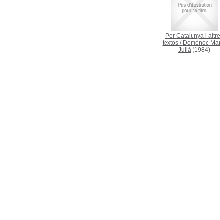
Per Catalunya i altr
textos
/
Domènec Mart
Julià
(1984)