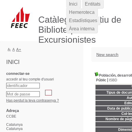
Inici
Entitats
Hemeroteca
Catàleg Col·lectiu de
Estadístiques
Biblioteques
Àrea interna
Excursionistes
A-
A
A+
New search
INICI
connectar-se
Población, desarroll
accedir al teu compte d'usuari
Públic
ISBD
Tipus de docum
Aut
Has perdut la teva contrasenya ?
Edito
Data de publica
Adreça
Col·le
CCBE
Nombre de pàgi
Catalunya
Catalunya
Dimensi