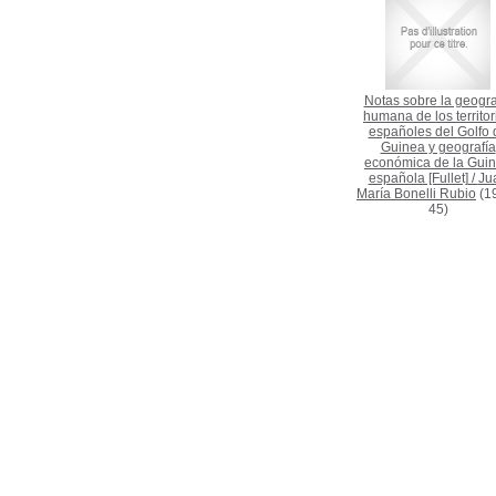
Notas sobre la geogra
humana de los territor
españoles del Golfo 
Guinea y geografía
económica de la Gui
española [Fullet]
/
Ju
María Bonelli Rubio
(1
45)