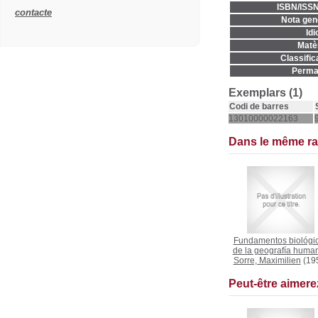
ISBN/ISSN
contacte
Nota gene
Idi
Matèr
Classific
Permal
Exemplars (1)
Codi de barres
13010000022163
Dans le même r
Fundamentos biológi
de la geografía huma
Sorre, Maximilien
(19
Peut-être aimer