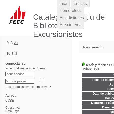
Inici
Entitats
Hemeroteca
Catàleg Col·lectiu de
Estadístiques
Biblioteques
Àrea interna
Excursionistes
A-
A
A+
New search
INICI
connectar-se
Teoría y técnicas c
accedir al teu compte d'usuari
Públic
ISBD
Tipus de docum
Aut
Has perdut la teva contrasenya ?
Edito
Data de publica
Adreça
Col·le
CCBE
Nombre de pàgi
Dimensi
Catalunya
Catalunya
Idi