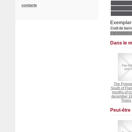
contacte
Exemplars
Codi de barr
1301000001
Dans le 
The Pyrene
South of Fran
months of n
december 1
Thiers
Peut-être