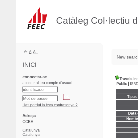
Catàleg Col·lectiu 
A-
A
A+
New searc
INICI
connectar-se
Travels in
accedir al teu compte d'usuari
Públic
ISB
Tipus
Has perdut la teva contrasenya ?
Data 
Adreça
Nombre
CCBE
Catalunya
Catalunya