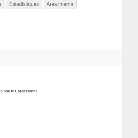
a
Estadístiques
Àrea interna
rcelona to Carcassonne