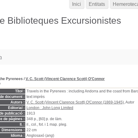
Inici
Entitats
Hemerotec
de Biblioteques Excursionistes
h
 the Pyrenees
/
V. C. Scott (Vincent Clarence Scott) O'Connor
D
Títol :
Travels in the Pyrenees : including Andorra and the coast from Ba
 de document :
text imprès
Autors :
V. C. Scott (Vincent Clarence Scott) O'Connor (1869-1945)
, Autor
Editorial :
London : John Long Limited
de publicació :
1913
 de pàgines :
348 p., [60] p. de làm.
ll. :
il., col., fot. i 1 map. pleg.
Dimensions :
22 cm
Idioma :
Anglosaxó (
ang
)