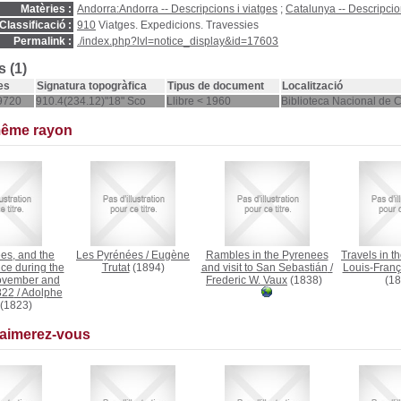
Matèries :
Andorra:Andorra -- Descripcions i viatges
;
Catalunya -- Descripcio
Classificació :
910
Viatges. Expedicions. Travessies
Permalink :
./index.php?lvl=notice_display&id=17603
 (1)
es
Signatura topogràfica
Tipus de document
Localització
9720
910.4(234.12)"18" Sco
Llibre < 1960
Biblioteca Nacional de 
même rayon
es, and the
Les Pyrénées
/
Eugène
Rambles in the Pyrenees
Travels in t
ce during the
Trutat
(1894)
and visit to San Sebastián
/
Louis-Fran
ovember and
Frederic W. Vaux
(1838)
(18
822
/
Adolphe
(1823)
 aimerez-vous